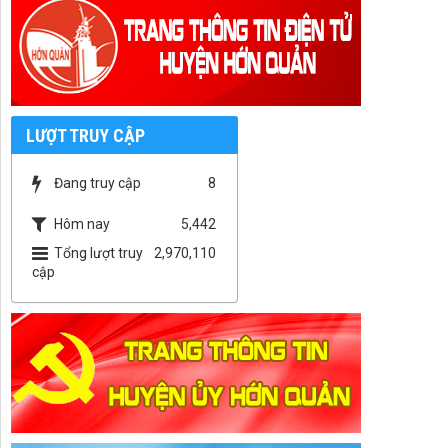
LƯỢT TRUY CẬP
Đang truy cập
8
Hôm nay
5,442
Tổng lượt truy
2,970,110
cập