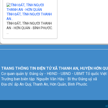
TÌNH ĐẤT, TÌNH NGƯỜI THANH
AN...
TÌNH ĐẤT, TÌNH NGƯỜI THANH
AN - HỚN QUẢN - BÌNH PHƯỚC.
...
TRANG THÔNG TIN ĐIỆN TỬ XÃ THANH AN, HUYỆN HỚN QU
Cơ quan quản lý: Đảng ủy - HĐND - UBND - UBMT Tổ quốc Việt
Trưởng ban biên tập: Nguyễn Văn Hậu - Bí thư Đảng uỷ xã
Địa chỉ: ấp An Quý, Thanh An, Hớn Quản, Bình Phước.
I