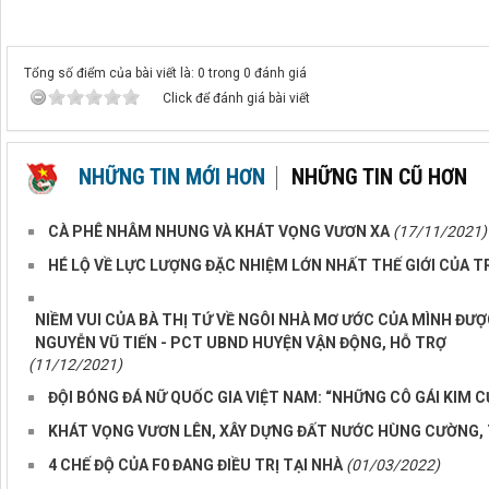
Tổng số điểm của bài viết là: 0 trong 0 đánh giá
Click để đánh giá bài viết
NHỮNG TIN MỚI HƠN
NHỮNG TIN CŨ HƠN
CÀ PHÊ NHÂM NHUNG VÀ KHÁT VỌNG VƯƠN XA
(17/11/2021)
HÉ LỘ VỀ LỰC LƯỢNG ĐẶC NHIỆM LỚN NHẤT THẾ GIỚI CỦA T
NIỀM VUI CỦA BÀ THỊ TỨ VỀ NGÔI NHÀ MƠ ƯỚC CỦA MÌNH ĐƯỢ
NGUYỄN VŨ TIẾN - PCT UBND HUYỆN VẬN ĐỘNG, HỖ TRỢ
(11/12/2021)
ĐỘI BÓNG ĐÁ NỮ QUỐC GIA VIỆT NAM: “NHỮNG CÔ GÁI KIM 
KHÁT VỌNG VƯƠN LÊN, XÂY DỰNG ĐẤT NƯỚC HÙNG CƯỜNG,
4 CHẾ ĐỘ CỦA F0 ĐANG ĐIỀU TRỊ TẠI NHÀ
(01/03/2022)