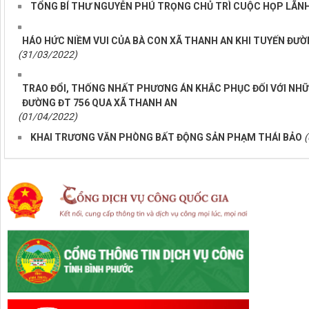
TỔNG BÍ THƯ NGUYỄN PHÚ TRỌNG CHỦ TRÌ CUỘC HỌP LÃN
HÁO HỨC NIỀM VUI CỦA BÀ CON XÃ THANH AN KHI TUYẾN ĐƯỜ
(31/03/2022)
TRAO ĐỔI, THỐNG NHẤT PHƯƠNG ÁN KHẮC PHỤC ĐỐI VỚI NHỮ
ĐƯỜNG ĐT 756 QUA XÃ THANH AN
(01/04/2022)
KHAI TRƯƠNG VĂN PHÒNG BẤT ĐỘNG SẢN PHẠM THÁI BẢO