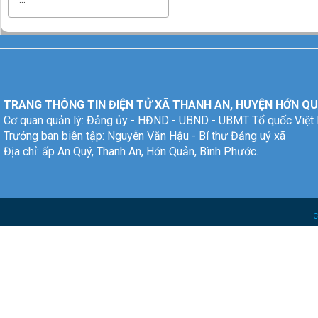
TRANG THÔNG TIN ĐIỆN TỬ XÃ THANH AN, HUYỆN HỚN QU
Cơ quan quản lý: Đảng ủy - HĐND - UBND - UBMT Tổ quốc Việt
Trưởng ban biên tập: Nguyễn Văn Hậu - Bí thư Đảng uỷ xã
Địa chỉ: ấp An Quý, Thanh An, Hớn Quản, Bình Phước.
I