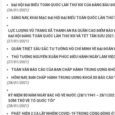
ĐẠI HỘI ĐẠI BIỂU TOÀN QUỐC LẦN THỨ XIII CỦA ĐẢNG BẦU 
(26/01/2021)
SÁNG NAY, KHAI MẠC ĐẠI HỘI ĐẠI BIỂU TOÀN QUỐC LẦN THỨ 
LỰC LƯỢNG VŨ TRANG XÃ THANH AN RA QUÂN CAO ĐIỂM BẢO
ĐẠI HỘI ĐẢNG TOÀN QUỐC LẦN THỨ XIII VÀ TẾT TÂN SỬU 2021.
(27/01/2021)
QUÁN TRIỆT SÂU SẮC TƯ TƯỞNG HỒ CHÍ MINH VỀ ĐẠI ĐOÀN
THỦ TƯỚNG NGUYỄN XUÂN PHÚC ĐIỀU HÀNH NGÀY LÀM VIỆC T
(27/01/2021)
TOÀN VĂN BÁO CÁO CỦA BAN CHẤP HÀNH TRUNG ƯƠNG KHÓA
HÔM NAY, BAN CHẤP HÀNH TRUNG ƯƠNG KHOÁ XII BÁO CÁO V
(28/01/2021)
KỶ NIỆM 80 NĂM NGÀY BÁC HỒ VỀ NƯỚC (28/1/1941 – 28/1/20
SỚM TRỞ VỀ TỔ QUỐC TÔI”
(28/01/2021)
PHÁT HIỆN 2 CA LÂY NHIỄM COVID-19 TRONG CỘNG ĐỒNG Ở