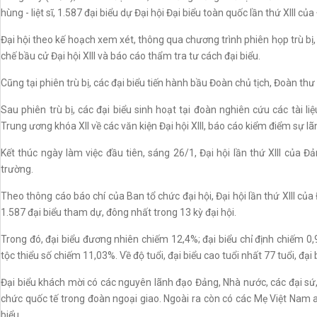
hùng - liệt sĩ, 1.587 đại biểu dự Đại hội Đại biểu toàn quốc lần thứ XIII của 
Đại hội theo kế hoạch xem xét, thông qua chương trình phiên họp trù bị, 
chế bầu cử Đại hội XIII và báo cáo thẩm tra tư cách đại biểu.
Cũng tại phiên trù bị, các đại biểu tiến hành bầu Đoàn chủ tịch, Đoàn thư
Sau phiên trù bị, các đại biểu sinh hoạt tại đoàn nghiên cứu các tài 
Trung ương khóa XII về các văn kiện Đại hội XIII, báo cáo kiểm điểm sự l
Kết thúc ngày làm việc đầu tiên, sáng 26/1, Đại hội lần thứ XIII của Đ
trường.
Theo thông cáo báo chí của Ban tổ chức đại hội, Đại hội lần thứ XIII của
1.587 đại biểu tham dự, đông nhất trong 13 kỳ đại hội.
Trong đó, đại biểu đương nhiên chiếm 12,4%; đại biểu chỉ định chiếm 0,
tộc thiểu số chiếm 11,03%. Về độ tuổi, đại biểu cao tuổi nhất 77 tuổi, đại b
Đại biểu khách mời có các nguyên lãnh đạo Đảng, Nhà nước, các đại sứ, 
chức quốc tế trong đoàn ngoại giao. Ngoài ra còn có các Mẹ Việt Nam an
biểu.