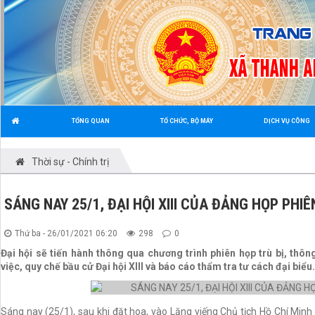
TỔNG QUAN
TỔ CHỨC, BỘ MÁY
DỊCH VỤ CÔNG
Thời sự - Chính trị
SÁNG NAY 25/1, ĐẠI HỘI XIII CỦA ĐẢNG HỌP PHIÊ
Thứ ba - 26/01/2021 06:20
298
0
Đại hội sẽ tiến hành thông qua chương trình phiên họp trù bị, thô
việc, quy chế bầu cử Đại hội XIII và báo cáo thẩm tra tư cách đại biểu.
Sáng nay (25/1), sau khi đặt hoa, vào Lăng viếng Chủ tịch Hồ Chí Min