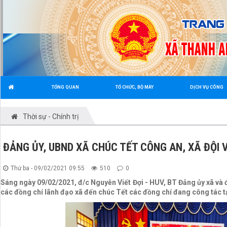
TỔNG QUAN
TỔ CHỨC, BỘ MÁY
DỊCH VỤ CÔNG
Thời sự - Chính trị
ĐẢNG ỦY, UBND XÃ CHÚC TẾT CÔNG AN, XÃ ĐỘI V
Thứ ba - 09/02/2021 09:55
510
0
Sáng ngày 09/02/2021, đ/c Nguyễn Viết Đợi - HUV, BT Đảng ủy xã và
các đồng chí lãnh đạo xã đến chúc Tết các đồng chí đang công tác tạ