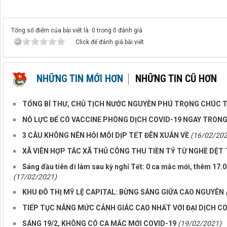
Tổng số điểm của bài viết là: 0 trong 0 đánh giá
Click để đánh giá bài viết
NHỮNG TIN MỚI HƠN
NHỮNG TIN CŨ HƠN
TỔNG BÍ THƯ, CHỦ TỊCH NƯỚC NGUYỄN PHÚ TRỌNG CHÚC T
NỖ LỰC ĐỂ CÓ VACCINE PHÒNG DỊCH COVID-19 NGAY TRON
3 CÂU KHÔNG NÊN HỎI MỖI DỊP TẾT ĐÊN XUÂN VỀ
(16/02/202
XÃ VIÊN HỢP TÁC XÃ THỦ CÔNG THU TIỀN TỶ TỪ NGHỀ DỆT
Sáng đầu tiên đi làm sau kỳ nghỉ Tết: 0 ca mắc mới, thêm 17.0
(17/02/2021)
KHU ĐÔ THỊ MỸ LỆ CAPITAL: BỪNG SÁNG GIỮA CAO NGUYÊN
TIẾP TỤC NÂNG MỨC CẢNH GIÁC CAO NHẤT VỚI ĐẠI DỊCH CO
SÁNG 19/2, KHÔNG CÓ CA MẮC MỚI COVID-19
(19/02/2021)