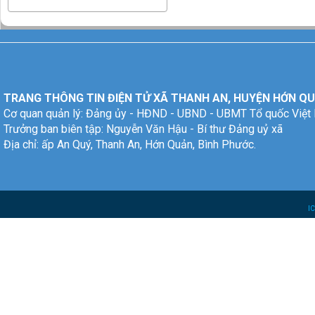
TRANG THÔNG TIN ĐIỆN TỬ XÃ THANH AN, HUYỆN HỚN QU
Cơ quan quản lý: Đảng ủy - HĐND - UBND - UBMT Tổ quốc Việt
Trưởng ban biên tập: Nguyễn Văn Hậu - Bí thư Đảng uỷ xã
Địa chỉ: ấp An Quý, Thanh An, Hớn Quản, Bình Phước.
I