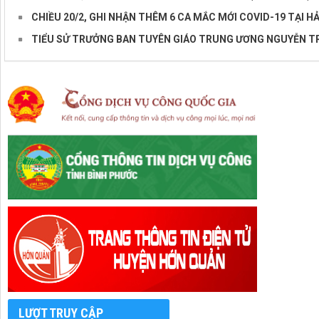
CHIỀU 20/2, GHI NHẬN THÊM 6 CA MẮC MỚI COVID-19 TẠI H
TIỂU SỬ TRƯỞNG BAN TUYÊN GIÁO TRUNG ƯƠNG NGUYỄN T
LƯỢT TRUY CẬP