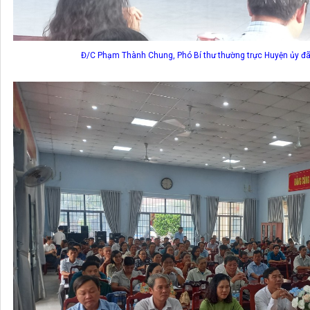
Đ/C Phạm Thành Chung, Phó Bí thư thường trực Huyện ủy đã