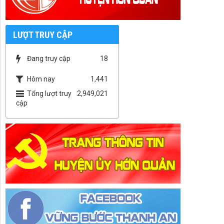
LƯỢT TRUY CẬP
Đang truy cập
18
Hôm nay
1,441
Tổng lượt truy
2,949,021
cập