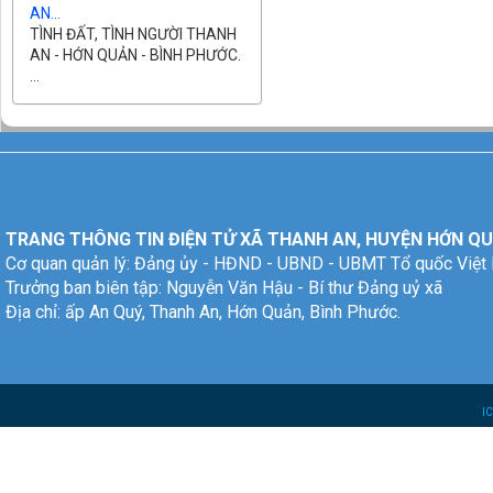
AN...
TÌNH ĐẤT, TÌNH NGƯỜI THANH
AN - HỚN QUẢN - BÌNH PHƯỚC.
...
TRANG THÔNG TIN ĐIỆN TỬ XÃ THANH AN, HUYỆN HỚN QU
Cơ quan quản lý: Đảng ủy - HĐND - UBND - UBMT Tổ quốc Việt
Trưởng ban biên tập: Nguyễn Văn Hậu - Bí thư Đảng uỷ xã
Địa chỉ: ấp An Quý, Thanh An, Hớn Quản, Bình Phước.
I