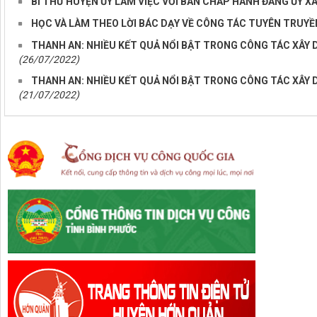
BÍ THƯ HUYỆN ỦY LÀM VIỆC VỚI BAN CHẤP HÀNH ĐẢNG ỦY X
HỌC VÀ LÀM THEO LỜI BÁC DẠY VỀ CÔNG TÁC TUYÊN TRUYỀ
THANH AN: NHIỀU KẾT QUẢ NỔI BẬT TRONG CÔNG TÁC XÂY
(26/07/2022)
THANH AN: NHIỀU KẾT QUẢ NỔI BẬT TRONG CÔNG TÁC XÂY
(21/07/2022)