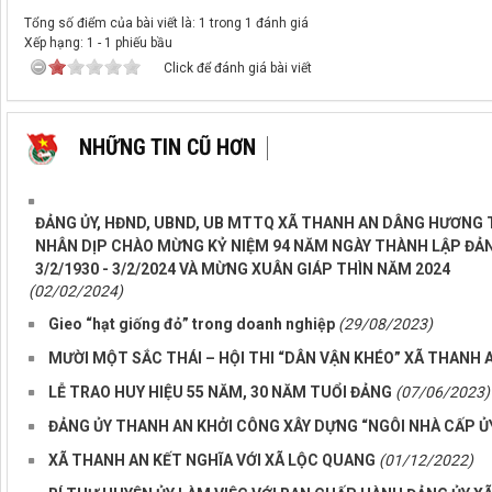
Tổng số điểm của bài viết là: 1 trong 1 đánh giá
Xếp hạng:
1
-
1
phiếu bầu
Click để đánh giá bài viết
NHỮNG TIN CŨ HƠN
ĐẢNG ỦY, HĐND, UBND, UB MTTQ XÃ THANH AN DÂNG HƯƠNG 
NHÂN DỊP CHÀO MỪNG KỶ NIỆM 94 NĂM NGÀY THÀNH LẬP ĐẢ
3/2/1930 - 3/2/2024 VÀ MỪNG XUÂN GIÁP THÌN NĂM 2024
(02/02/2024)
Gieo “hạt giống đỏ” trong doanh nghiệp
(29/08/2023)
MƯỜI MỘT SẮC THÁI – HỘI THI “DÂN VẬN KHÉO” XÃ THANH 
LỄ TRAO HUY HIỆU 55 NĂM, 30 NĂM TUỔI ĐẢNG
(07/06/2023)
ĐẢNG ỦY THANH AN KHỞI CÔNG XÂY DỰNG “NGÔI NHÀ CẤP ỦY”
XÃ THANH AN KẾT NGHĨA VỚI XÃ LỘC QUANG
(01/12/2022)