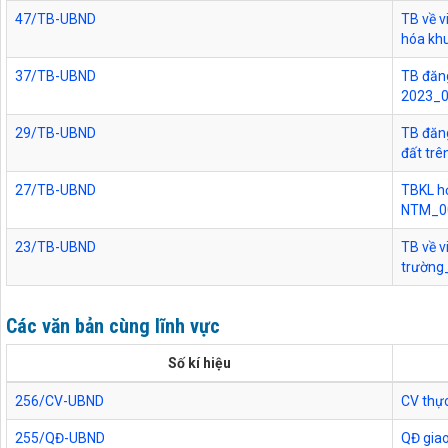
47/TB-UBND
TB về v
hóa kh
37/TB-UBND
TB đăn
2023_
29/TB-UBND
TB đăn
đất tr
27/TB-UBND
TBKL họ
NTM_0
23/TB-UBND
TB về v
trường
Các văn bản cùng lĩnh vực
Số kí hiệu
256/CV-UBND
CV thực
255/QĐ-UBND
QĐ giao