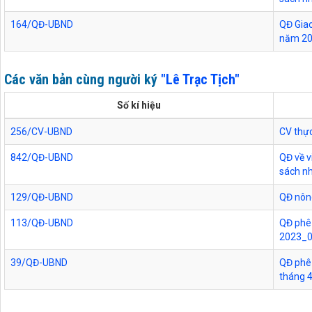
164/QĐ-UBND
QĐ Giao
năm 2
Các văn bản cùng người ký
"Lê Trạc Tịch"
Số kí hiệu
256/CV-UBND
CV thực
842/QĐ-UBND
QĐ về v
sách n
129/QĐ-UBND
QĐ nôn
113/QĐ-UBND
QĐ phê 
2023_
39/QĐ-UBND
QĐ phê 
tháng 