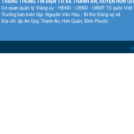
TRANG THÔNG TIN ĐIỆN TỬ XÃ THANH AN, HUYỆN HỚN QU
Cơ quan quản lý: Đảng ủy - HĐND - UBND - UBMT Tổ quốc Việt
Trưởng ban biên tập: Nguyễn Văn Hậu - Bí thư Đảng uỷ xã
Địa chỉ: ấp An Quý, Thanh An, Hớn Quản, Bình Phước.
I