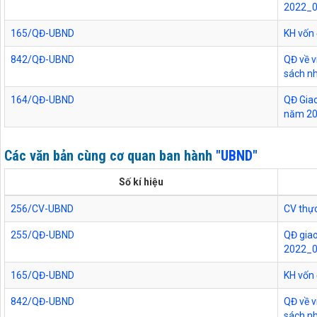
2022_
165/QĐ-UBND
KH vốn
842/QĐ-UBND
QĐ về v
sách n
164/QĐ-UBND
QĐ Giao
năm 2
Các văn bản cùng cơ quan ban hành
"UBND"
Số kí hiệu
256/CV-UBND
CV thực
255/QĐ-UBND
QĐ giao
2022_
165/QĐ-UBND
KH vốn
842/QĐ-UBND
QĐ về v
sách n