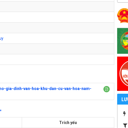
uy
-ho-gia-dinh-van-hoa-khu-dan-cu-van-hoa-nam-
LƯ
"
Trích yếu