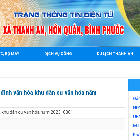
2
C, BỘ MÁY
DỊCH VỤ CÔNG
DU LỊCH THANH AN
rrr
 đình văn hóa khu dân cư văn hóa năm
Đản
HĐ
hóa khu dân cư văn hóa năm 2023_0001
UB
MTT
Kh