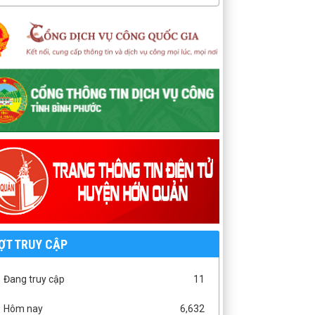
ỢT TRUY CẬP
Đang truy cập
11
Hôm nay
6,632