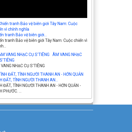
ến tranh Bảo vệ biên giới...
ến tranh Bảo vệ biên giới Tây Nam: Cuộc chiến vì
h...
ÂM VANG NHẠC
S'TIÊNG
 VANG NHẠC CỤ S'TIÊNG
H ĐẤT, TÌNH NGƯỜI THANH AN...
H ĐẤT, TÌNH NGƯỜI THANH AN - HỚN QUẢN -
H PHƯỚC. ...