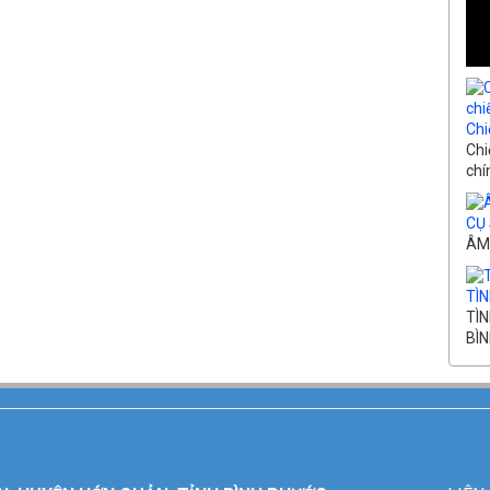
Chi
Chi
chín
CỤ 
ÂM
TÌN
TÌN
BÌN