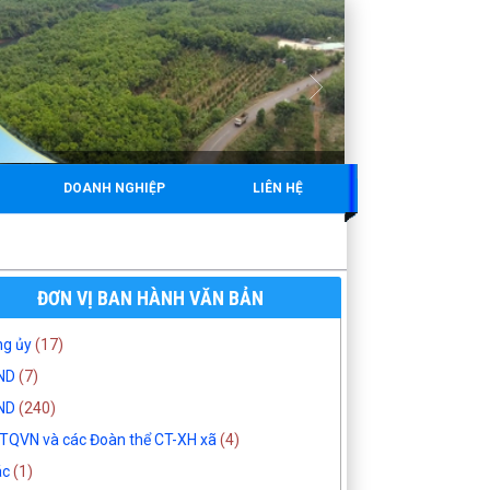
DOANH NGHIỆP
LIÊN HỆ
ĐƠN VỊ BAN HÀNH VĂN BẢN
g ủy
(17)
ND
(7)
ND
(240)
QVN và các Đoàn thể CT-XH xã
(4)
ác
(1)