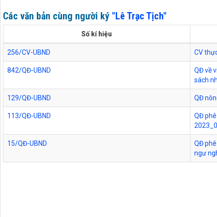
Các văn bản cùng người ký
"Lê Trạc Tịch"
Số kí hiệu
256/CV-UBND
CV thực
842/QĐ-UBND
QĐ về v
sách n
129/QĐ-UBND
QĐ nôn
113/QĐ-UBND
QĐ phê 
2023_
15/QĐ-UBND
QĐ phê 
ngư ng