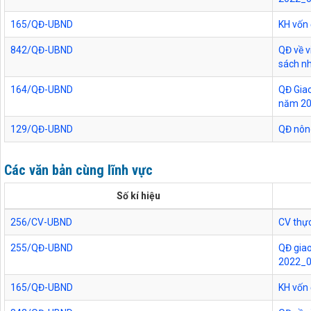
165/QĐ-UBND
KH vốn
842/QĐ-UBND
QĐ về v
sách n
164/QĐ-UBND
QĐ Giao
năm 2
129/QĐ-UBND
QĐ nôn
Các văn bản cùng lĩnh vực
Số kí hiệu
256/CV-UBND
CV thực
255/QĐ-UBND
QĐ giao
2022_
165/QĐ-UBND
KH vốn