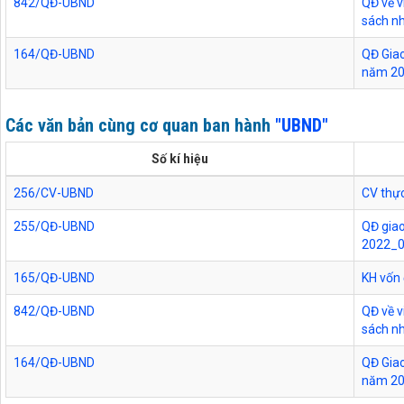
842/QĐ-UBND
QĐ về v
sách n
164/QĐ-UBND
QĐ Giao
năm 2
Các văn bản cùng cơ quan ban hành
"UBND"
Số kí hiệu
256/CV-UBND
CV thực
255/QĐ-UBND
QĐ giao
2022_
165/QĐ-UBND
KH vốn
842/QĐ-UBND
QĐ về v
sách n
164/QĐ-UBND
QĐ Giao
năm 2