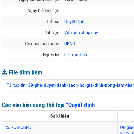
Ngày hết hiệu lực
Thể loại
Quyết định
Lĩnh vực
Văn bản pháp quy
Cơ quan ban hành
UBND
Người ký
Lê Trạc Tịch
File đính kèm
Tải tập tin :
39-phe-duyet-danh-sach-ho-gia-dinh-nong-lam-tha
Các văn bản cùng thể loại
"Quyết định"
Số kí hiệu
255/QĐ-UBND
QĐ giao
2022_