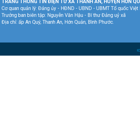
TRANG THÔNG TIN ĐIỆN TỬ XÃ THANH AN, HUYỆN HỚN QU
Cơ quan quản lý: Đảng ủy - HĐND - UBND - UBMT Tổ quốc Việt
Trưởng ban biên tập: Nguyễn Văn Hậu - Bí thư Đảng uỷ xã
Địa chỉ: ấp An Quý, Thanh An, Hớn Quản, Bình Phước.
I