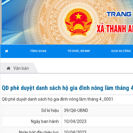
TỔNG QUAN
TỔ CHỨC, BỘ MÁY
DỊCH VỤ CÔNG
Văn bản
QĐ phê duyệt danh sách hộ gia đình nông lầm tháng 
QĐ phê duyệt danh sách hộ gia đình nông lầm tháng 4_0001
Số kí hiệu
39/QĐ-UBND
Ngày ban hành
10/04/2023
Ngày bắt đầu hiệu lực
10/04/2023