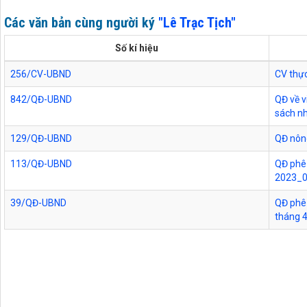
Các văn bản cùng người ký
"Lê Trạc Tịch"
Số kí hiệu
256/CV-UBND
CV thực
842/QĐ-UBND
QĐ về v
sách n
129/QĐ-UBND
QĐ nôn
113/QĐ-UBND
QĐ phê 
2023_
39/QĐ-UBND
QĐ phê 
tháng 