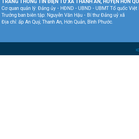
TRANG THÔNG TIN ĐIỆN TỬ XÃ THANH AN, HUYỆN HỚN QU
Cơ quan quản lý: Đảng ủy - HĐND - UBND - UBMT Tổ quốc Việt
Trưởng ban biên tập: Nguyễn Văn Hậu - Bí thư Đảng uỷ xã
Địa chỉ: ấp An Quý, Thanh An, Hớn Quản, Bình Phước.
I