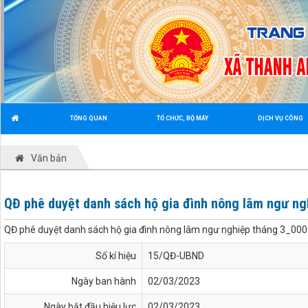
TỔNG QUAN
TỔ CHỨC, BỘ MÁY
DỊCH VỤ CÔNG
Văn bản
QĐ phê duyệt danh sách hộ gia đình nông lâm ngư n
QĐ phê duyệt danh sách hộ gia đình nông lâm ngư nghiệp tháng 3_00
Số kí hiệu
15/QĐ-UBND
Ngày ban hành
02/03/2023
Ngày bắt đầu hiệu lực
02/03/2023