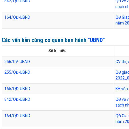
842/QĐ-UBND
QĐ về v
sách n
164/QĐ-UBND
QĐ Giao
năm 2
Các văn bản cùng cơ quan ban hành
"UBND"
Số kí hiệu
256/CV-UBND
CV thực
255/QĐ-UBND
QĐ giao
2022_
165/QĐ-UBND
KH vốn
842/QĐ-UBND
QĐ về v
sách n
164/QĐ-UBND
QĐ Giao
năm 2