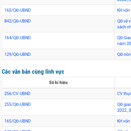
165/QĐ-UBND
KH vốn
842/QĐ-UBND
QĐ về v
sách n
164/QĐ-UBND
QĐ Giao
năm 2
129/QĐ-UBND
QĐ nôn
Các văn bản cùng lĩnh vực
Số kí hiệu
256/CV-UBND
CV thực
255/QĐ-UBND
QĐ giao
2022_
165/QĐ-UBND
KH vốn