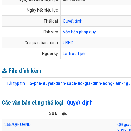
Ngày hết hiệu lực
Thể loại
Quyết định
Lĩnh vực
Văn bản pháp quy
Cơ quan ban hành
UBND
Người ký
Lê Trạc Tịch
File đính kèm
Tải tập tin :
15-phe-duyet-danh-sach-ho-gia-dinh-nong-lam-ngu
Các văn bản cùng thể loại
"Quyết định"
Số kí hiệu
255/QĐ-UBND
QĐ giao
2022_