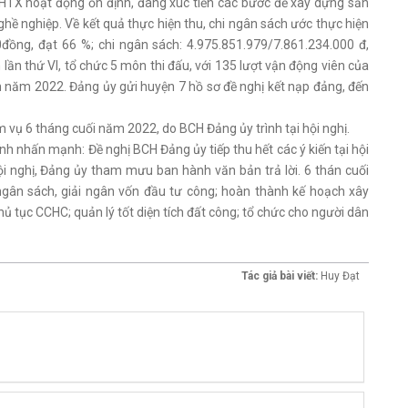
ại HTX hoạt động ổn định, đang xúc tiến các bước để xây dựng sản
ề nghiệp. Về kết quả thực hiện thu, chi ngân sách ước thực hiện
đồng, đạt 66 %; chi ngân sách: 4.975.851.979/7.861.234.000 đ,
lần thứ VI, tổ chức 5 môn thi đấu, với 135 lượt vận động viên của
n năm 2022. Đảng ủy gửi huyện 7 hồ sơ đề nghị kết nạp đảng, đến
 vụ 6 tháng cuối năm 2022, do BCH Đảng ủy trình tại hội nghị.
nh nhấn mạnh: Đề nghị BCH Đảng ủy tiếp thu hết các ý kiến tại hội
hội nghị, Đảng ủy tham mưu ban hành văn bản trả lời. 6 thán cuối
ngân sách, giải ngân vốn đầu tư công; hoàn thành kế hoạch xây
tục CCHC; quản lý tốt diện tích đất công; tổ chức cho người dân
Tác giả bài viết:
Huy Đạt