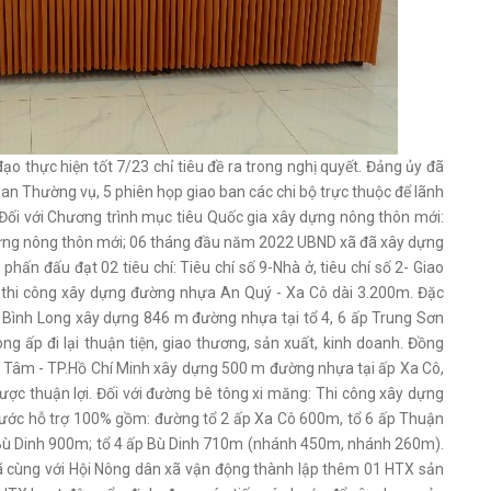
 thực hiện tốt 7/23 chỉ tiêu đề ra trong nghị quyết. Đảng ủy đã
an Thường vụ, 5 phiên họp giao ban các chi bộ trực thuộc để lãnh
. Đối với Chương trình mục tiêu Quốc gia xây dựng nông thôn mới:
y dựng nông thôn mới; 06 tháng đầu năm 2022 UBND xã đã xây dựng
hấn đấu đạt 02 tiêu chí: Tiêu chí số 9-Nhà ở, tiêu chí số 2- Giao
 thi công xây dựng đường nhựa An Quý - Xa Cô dài 3.200m. Đặc
 Bình Long xây dựng 846 m đường nhựa tại tổ 4, 6 ấp Trung Sơn
ong ấp đi lại thuận tiện, giao thương, sản xuất, kinh doanh. Đồng
 Tâm - TP.Hồ Chí Minh xây dựng 500 m đường nhựa tại ấp Xa Cô,
được thuận lợi. Đối với đường bê tông xi măng: Thi công xây dựng
ước hỗ trợ 100% gồm: đường tổ 2 ấp Xa Cô 600m, tổ 6 ấp Thuận
 Bù Dinh 900m; tổ 4 ấp Bù Dinh 710m (nhánh 450m, nhánh 260m).
ã cùng với Hội Nông dân xã vận động thành lập thêm 01 HTX sản