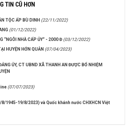
G TIN CŨ HƠN
ÂN TỘC ẤP BÙ DINH
(22/11/2022)
UANG
(01/12/2022)
 “NGÔI NHÀ CẤP ỦY” - 2000 Đ
(03/12/2022)
 TẠI HUYỆN HỚN QUẢN
(07/04/2023)
 ĐẢNG ỦY, CT UBND XÃ THANH AN ĐƯỢC BỔ NHIỆM
UYỆN
line
(07/07/2023)
/8/1945-19/8/2023) và Quốc khánh nước CHXHCN Việt