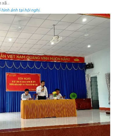
àn xã…
hình ảnh tại hội nghị.