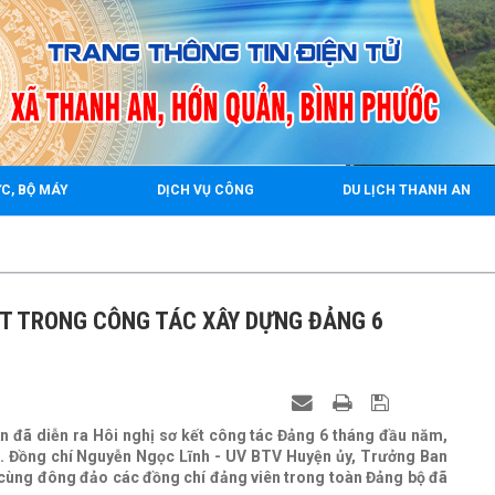
rrr
2
C, BỘ MÁY
DỊCH VỤ CÔNG
DU LỊCH THANH AN
ẬT TRONG CÔNG TÁC XÂY DỰNG ĐẢNG 6
An đã diễn ra Hôi nghị sơ kết công tác Đảng 6 tháng đầu năm,
. Đồng chí Nguyễn Ngọc Lĩnh - UV BTV Huyện ủy, Trưởng Ban
cùng đông đảo các đồng chí đảng viên trong toàn Đảng bộ đã