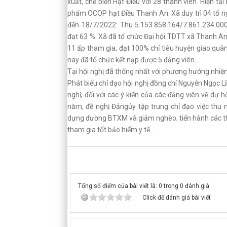
xuất, chế biến Hạt Điều với 28 thành viên. Hiện t
phẩm OCOP hạt Điều Thanh An. Xã duy trì 04 tổ ngh
đến 18/7/2022: Thu 5.153.858.164/7.861.234.000
đạt 63 %. Xã đã tổ chức Đại hội TDTT xã Thanh An 
11 ấp tham gia; đạt 100% chỉ tiêu huyện giao quâ
nay đã tổ chức kết nạp được 5 đảng viên….
Tại hội nghị đã thống nhất với phương hướng nhiệm
Phát biểu chỉ đạo hội nghị đồng chí Nguyễn Ngọc Lĩ
nghị; đối với các ý kiến của các đảng viên về dự 
năm, đề nghị Đảngủy tập trung chỉ đạo việc thu 
dựng đường BTXM và giảm nghèo; tiến hành các thủ 
tham gia tốt bảo hiểm y tế….
Tổng số điểm của bài viết là: 0 trong 0 đánh giá
Click để đánh giá bài viết