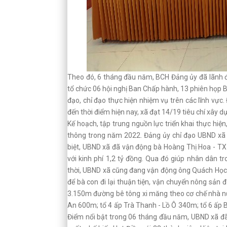
Theo đó, 6 tháng đầu năm, BCH Đảng ủy đã lãnh đạo
tổ chức 06 hội nghị Ban Chấp hành, 13 phiên họp B
đạo, chỉ đạo thực hiện nhiệm vụ trên các lĩnh vực
đến thời điểm hiện nay, xã đạt 14/19 tiêu chí xâ
Kế hoạch, tập trung nguồn lực triển khai thực hiện, p
thông trong năm 2022. Đảng ủy chỉ đạo UBND xã
biệt, UBND xã đã vận động bà Hoàng Thị Hoa - TX
với kinh phí 1,2 tỷ đồng. Qua đó giúp nhân dân tr
thời, UBND xã cũng đang vận động ông Quách Học
để bà con đi lại thuận tiện, vận chuyển nông sản 
3.150m đường bê tông xi măng theo cơ chế nhà n
An 600m; tổ 4 ấp Trà Thanh - Lồ Ô 340m; tổ 6 ấp
Điểm nổi bật trong 06 tháng đầu năm, UBND xã đ