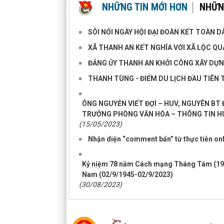
NHỮNG TIN MỚI HƠN
NHỮN
SÔI NỔI NGÀY HỘI ĐẠI ĐOÀN KẾT TOÀN D
XÃ THANH AN KẾT NGHĨA VỚI XÃ LỘC Q
ĐẢNG ỦY THANH AN KHỞI CÔNG XÂY DỰNG
THANH TÙNG - ĐIỂM DU LỊCH ĐẦU TIÊN
ÔNG NGUYỄN VIẾT ĐỢI – HUV, NGUYÊN BT
TRƯỞNG PHÒNG VĂN HÓA – THÔNG TIN H
(15/05/2023)
Nhận diện “comment bẩn” từ thực tiễn on
Kỷ niệm 78 năm Cách mạng Tháng Tám (19
Nam (02/9/1945-02/9/2023)
(30/08/2023)