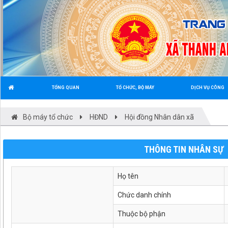
TỔNG QUAN
TỔ CHỨC, BỘ MÁY
DỊCH VỤ CÔNG
Bộ máy tổ chức
HĐND
Hội đồng Nhân dân xã
THÔNG TIN NHÂN SỰ
Họ tên
Chức danh chính
Thuộc bộ phận