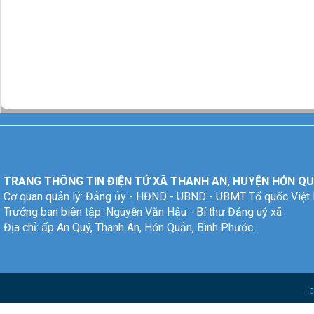
TRANG THÔNG TIN ĐIỆN TỬ XÃ THANH AN, HUYỆN HỚN QU
Cơ quan quản lý: Đảng ủy - HĐND - UBND - UBMT Tổ quốc Việt
Trưởng ban biên tập: Nguyễn Văn Hậu - Bí thư Đảng uỷ xã
Địa chỉ: ấp An Quý, Thanh An, Hớn Quản, Bình Phước.
I