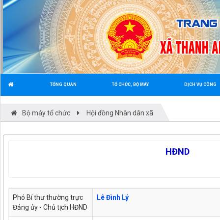
TỔNG QUAN
TỔ CHỨC, BỘ MÁY
DỊCH VỤ CÔNG
Bộ máy tổ chức
Hội đồng Nhân dân xã
HĐND
Phó Bí thư thường trực
Lê Đình Lý
Đảng ủy - Chủ tịch HĐND