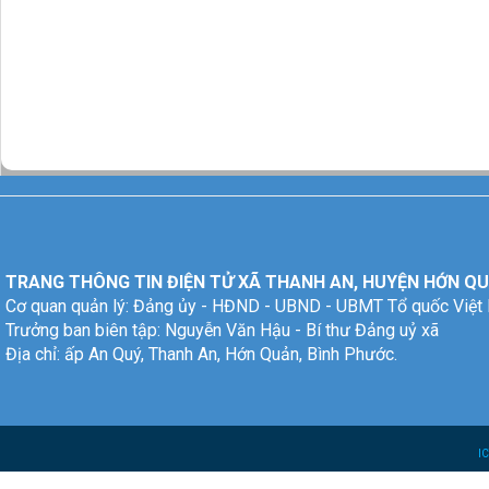
TRANG THÔNG TIN ĐIỆN TỬ XÃ THANH AN, HUYỆN HỚN QU
Cơ quan quản lý: Đảng ủy - HĐND - UBND - UBMT Tổ quốc Việt
Trưởng ban biên tập: Nguyễn Văn Hậu - Bí thư Đảng uỷ xã
Địa chỉ: ấp An Quý, Thanh An, Hớn Quản, Bình Phước.
I