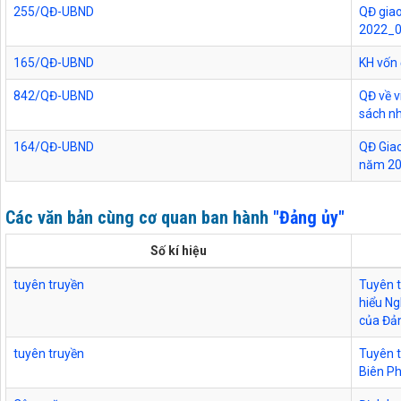
255/QĐ-UBND
QĐ giao
2022_
165/QĐ-UBND
KH vốn
842/QĐ-UBND
QĐ về v
sách n
164/QĐ-UBND
QĐ Giao
năm 2
Các văn bản cùng cơ quan ban hành
"Đảng ủy"
Số kí hiệu
tuyên truyền
Tuyên t
hiểu Ng
của Đả
tuyên truyền
Tuyên t
Biên P