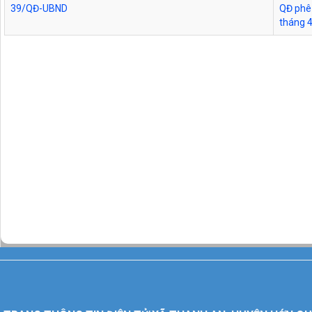
39/QĐ-UBND
QĐ phê 
tháng 