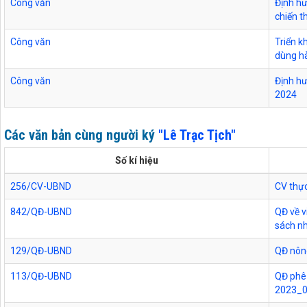
Công văn
Định h
chiến t
Công văn
Triển k
dùng h
Công văn
Định hư
2024
Các văn bản cùng người ký
"Lê Trạc Tịch"
Số kí hiệu
256/CV-UBND
CV thực
842/QĐ-UBND
QĐ về v
sách n
129/QĐ-UBND
QĐ nôn
113/QĐ-UBND
QĐ phê 
2023_