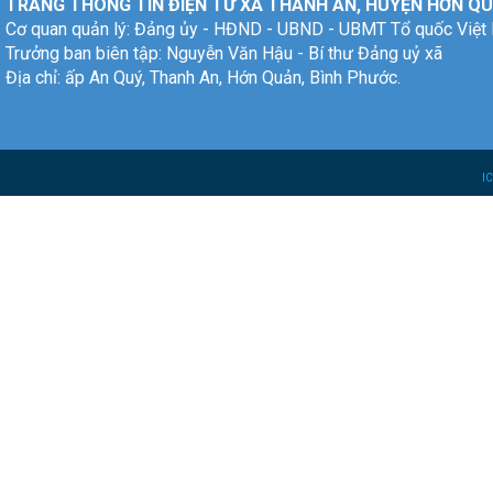
TRANG THÔNG TIN ĐIỆN TỬ XÃ THANH AN, HUYỆN HỚN QU
Cơ quan quản lý: Đảng ủy - HĐND - UBND - UBMT Tổ quốc Việt
Trưởng ban biên tập: Nguyễn Văn Hậu - Bí thư Đảng uỷ xã
Địa chỉ: ấp An Quý, Thanh An, Hớn Quản, Bình Phước.
I