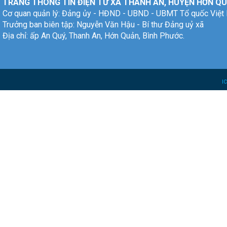
TRANG THÔNG TIN ĐIỆN TỬ XÃ THANH AN, HUYỆN HỚN QU
Cơ quan quản lý: Đảng ủy - HĐND - UBND - UBMT Tổ quốc Việt
Trưởng ban biên tập: Nguyễn Văn Hậu - Bí thư Đảng uỷ xã
Địa chỉ: ấp An Quý, Thanh An, Hớn Quản, Bình Phước.
I