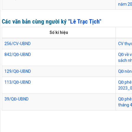
năm 2
Các văn bản cùng người ký
"Lê Trạc Tịch"
Số kí hiệu
256/CV-UBND
CV thực
842/QĐ-UBND
QĐ về v
sách n
129/QĐ-UBND
QĐ nôn
113/QĐ-UBND
QĐ phê 
2023_
39/QĐ-UBND
QĐ phê 
tháng 