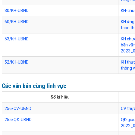
30/KH-UBND
KH-chu
60/KH-UBND
KH ứng
toàn th
53/KH-UBND
KH chươ
bền vữ
2023_
52/KH-UBND
KH thực
thông 
Các văn bản cùng lĩnh vực
Số kí hiệu
256/CV-UBND
CV thực
255/QĐ-UBND
QĐ giao
2022_