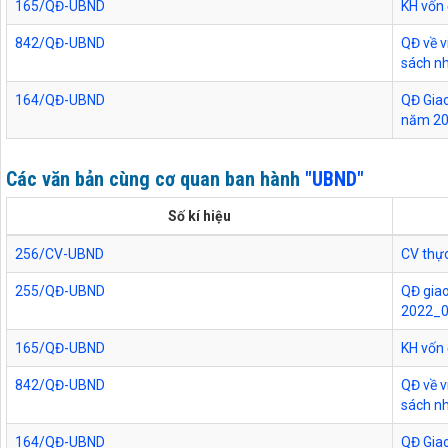
165/QĐ-UBND
KH vốn
842/QĐ-UBND
QĐ về v
sách n
164/QĐ-UBND
QĐ Giao
năm 2
Các văn bản cùng cơ quan ban hành
"UBND"
Số kí hiệu
256/CV-UBND
CV thực
255/QĐ-UBND
QĐ giao
2022_
165/QĐ-UBND
KH vốn
842/QĐ-UBND
QĐ về v
sách n
164/QĐ-UBND
QĐ Giao