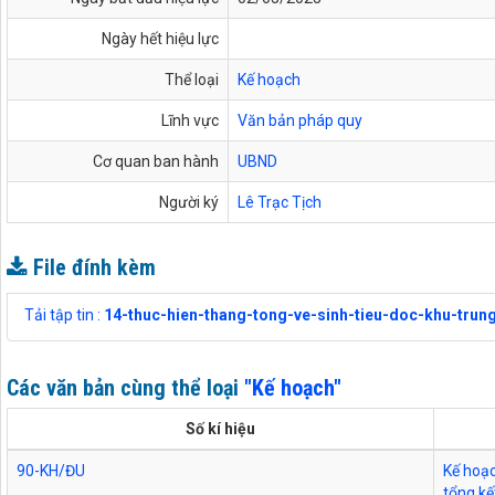
Ngày hết hiệu lực
Thể loại
Kế hoạch
Lĩnh vực
Văn bản pháp quy
Cơ quan ban hành
UBND
Người ký
Lê Trạc Tịch
File đính kèm
Tải tập tin :
14-thuc-hien-thang-tong-ve-sinh-tieu-doc-khu-trun
Các văn bản cùng thể loại
"Kế hoạch"
Số kí hiệu
90-KH/ĐU
Kế hoạc
tổng k