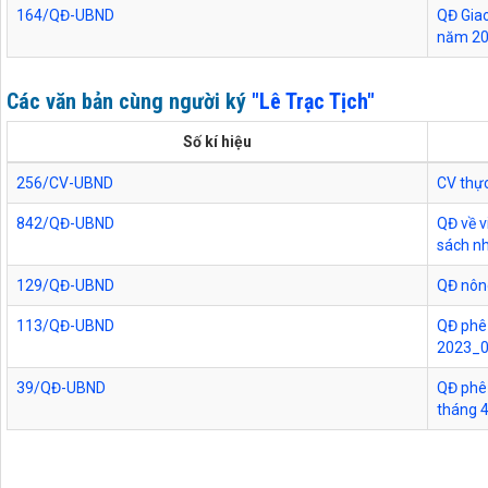
164/QĐ-UBND
QĐ Giao
năm 2
Các văn bản cùng người ký
"Lê Trạc Tịch"
Số kí hiệu
256/CV-UBND
CV thực
842/QĐ-UBND
QĐ về v
sách n
129/QĐ-UBND
QĐ nôn
113/QĐ-UBND
QĐ phê 
2023_
39/QĐ-UBND
QĐ phê 
tháng 