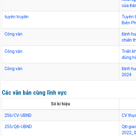
của Đả
tuyên truyền
Tuyên t
Biên P
Công văn
Định h
chiến t
Công văn
Triển k
dùng h
Công văn
Định hư
2024
Các văn bản cùng lĩnh vực
Số kí hiệu
256/CV-UBND
CV thực
255/QĐ-UBND
QĐ giao
2022_