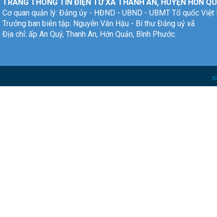
TRANG THÔNG TIN ĐIỆN TỬ XÃ THANH AN, HUYỆN HỚN QU
Cơ quan quản lý: Đảng ủy - HĐND - UBND - UBMT Tổ quốc Việt
Trưởng ban biên tập: Nguyễn Văn Hậu - Bí thư Đảng uỷ xã
Địa chỉ: ấp An Quý, Thanh An, Hớn Quản, Bình Phước.
I