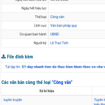
Ngày hết hiệu lực
Thể loại
Công văn
Lĩnh vực
Văn bản pháp quy
Cơ quan ban hành
UBND
Người ký
Lê Trạc Tịch
File đính kèm
Tải tập tin :
51-day-nhanh-tien-do-thuc-hien-btxm-theo-co-che-
Các văn bản cùng thể loại
"Công văn"
Số kí hiệu
tuyên truyền
Tuyên t
hiểu Ng