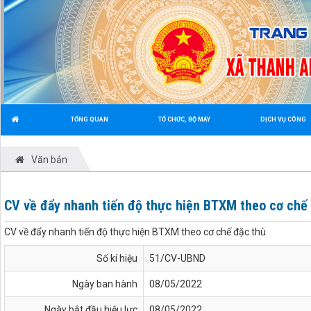
TỔNG QUAN
TỔ CHỨC, BỘ MÁY
DỊCH VỤ CÔNG
Văn bản
CV về đẩy nhanh tiến độ thực hiện BTXM theo cơ chế
CV về đẩy nhanh tiến độ thực hiện BTXM theo cơ chế đặc thù
Số kí hiệu
51/CV-UBND
Ngày ban hành
08/05/2022
Ngày bắt đầu hiệu lực
08/05/2022