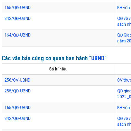
165/QĐ-UBND
KH vốn
842/QĐ-UBND
QĐ về v
sách n
164/QĐ-UBND
QĐ Giao
năm 2
Các văn bản cùng cơ quan ban hành
"UBND"
Số kí hiệu
256/CV-UBND
CV thực
255/QĐ-UBND
QĐ giao
2022_
165/QĐ-UBND
KH vốn
842/QĐ-UBND
QĐ về v
sách n