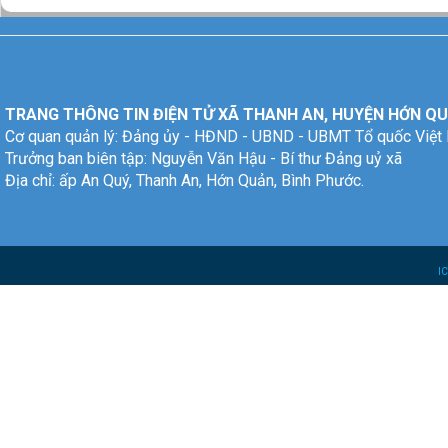
TRANG THÔNG TIN ĐIỆN TỬ XÃ THANH AN, HUYỆN HỚN QU
Cơ quan quản lý: Đảng ủy - HĐND - UBND - UBMT Tổ quốc Việt
Trưởng ban biên tập: Nguyễn Văn Hậu - Bí thư Đảng uỷ xã
Địa chỉ: ấp An Quý, Thanh An, Hớn Quản, Bình Phước.
I