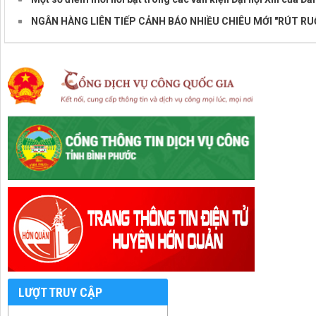
NGÂN HÀNG LIÊN TIẾP CẢNH BÁO NHIỀU CHIÊU MỚI "RÚT RU
LƯỢT TRUY CẬP