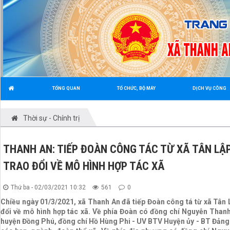
TỔNG QUAN
TỔ CHỨC, BỘ MÁY
DỊCH VỤ CÔNG
Thời sự - Chính trị
THANH AN: TIẾP ĐOÀN CÔNG TÁC TỪ XÃ TÂN LẬ
TRAO ĐỔI VỀ MÔ HÌNH HỢP TÁC XÃ
Thứ ba - 02/03/2021 10:32
561
0
Chiều ngày 01/3/2021, xã Thanh An đã tiếp Đoàn công tá từ xã Tân
đổi về mô hình hợp tác xã. Về phía Đoàn có đồng chí Nguyễn Tha
huyện Đồng Phú, đồng chí Hồ Hùng Phi - UV BTV Huyện ủy - BT Đảng 