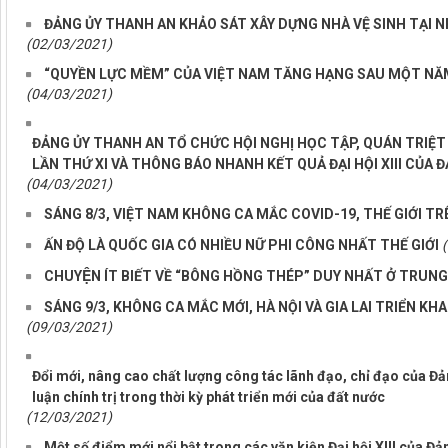
ĐẢNG ỦY THANH AN KHẢO SÁT XÂY DỰNG NHÀ VỆ SINH TẠI N
(02/03/2021)
“QUYỀN LỰC MỀM” CỦA VIỆT NAM TĂNG HẠNG SAU MỘT NĂ
(04/03/2021)
ĐẢNG ỦY THANH AN TỔ CHỨC HỘI NGHỊ HỌC TẬP, QUÁN TRIỆT 
LẦN THỨ XI VÀ THÔNG BÁO NHANH KẾT QUẢ ĐẠI HỘI XIII CỦA 
(04/03/2021)
SÁNG 8/3, VIỆT NAM KHÔNG CA MẮC COVID-19, THẾ GIỚI TR
ẤN ĐỘ LÀ QUỐC GIA CÓ NHIỀU NỮ PHI CÔNG NHẤT THẾ GIỚI
CHUYỆN ÍT BIẾT VỀ “BÔNG HỒNG THÉP” DUY NHẤT Ở TRUNG
SÁNG 9/3, KHÔNG CA MẮC MỚI, HÀ NỘI VÀ GIA LAI TRIỂN KH
(09/03/2021)
Đổi mới, nâng cao chất lượng công tác lãnh đạo, chỉ đạo của Đả
luận chính trị trong thời kỳ phát triển mới của đất nước
(12/03/2021)
Một số điểm mới nổi bật trong các văn kiện Đại hội XIII của Đả