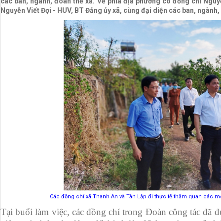
các ban, ngành, đoàn thể xã. Về phía địa phương có đồng chí Ngu
Nguyễn Viết Đợi - HUV, BT Đảng ủy xã, cùng đại diện các ban, ngành,
Các đồng chí xã Thanh An và Tân Lập đi thực tế thăm quan các mô 
Tại buổi làm việc, các đồng chí trong Đoàn công tác đã 