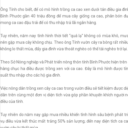
Ông Tính cho biết, để có mô hình trồng ca cao xen dưới tán điều gia đì
Bình Phước gần 40 triệu đồng để mua cây giống ca cao, phân bón đư
mong ca cao đậu trái để có thu nhập trả lãi ngân hàng.
Tuy nhiên, năm nay tình hình thời tiết “quá lạ” không có mùa khô, mư
nên gặp mưa cây không chịu. Theo ông Tính vườn cây ra bông rất nhiều
không lo thất mùa, đẩy gia đình vừa thoát nghèo có thể tái nghèo trở lại
Theo Sở Nông nghiệp và Phát triển nông thôn tỉnh Bình Phước hiện trên đ
hàng chục ha điều được trồng xen với ca cao. Đây là mô hình được tỉ
suất thu nhập cho các hộ gia đình.
Việc nông dân trồng xen cây ca cao trong vườn điều sẽ tiết kiệm được di
dân trên cùng một đơn vị diện tích vừa góp phần khuyến khích người n
điều của tỉnh.
Tuy nhiên do năm nay gặp mưa nhiều khiến tình hình sâu bệnh phát triể
vụ điều vừa kết thúc mất trắng 50% sản lượng; đến nay diện tích ca ca
vườn cây bị thất mùa.