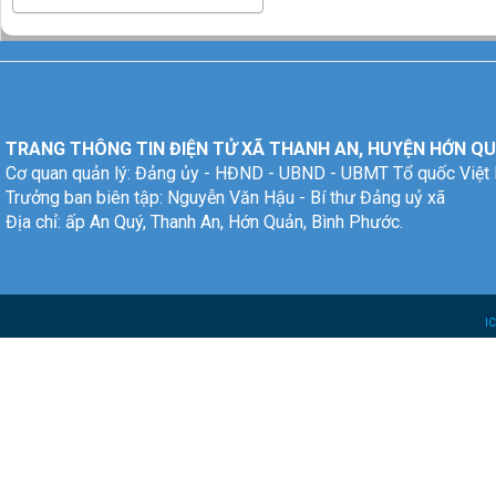
TRANG THÔNG TIN ĐIỆN TỬ XÃ THANH AN, HUYỆN HỚN QU
Cơ quan quản lý: Đảng ủy - HĐND - UBND - UBMT Tổ quốc Việt
Trưởng ban biên tập: Nguyễn Văn Hậu - Bí thư Đảng uỷ xã
Địa chỉ: ấp An Quý, Thanh An, Hớn Quản, Bình Phước.
I