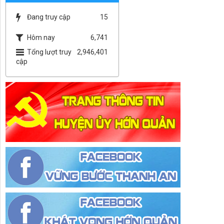
Đang truy cập
15
Hôm nay
6,741
Tổng lượt truy
2,946,401
cập