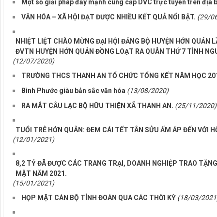
Một số giải pháp đẩy mạnh cung cấp DVC trực tuyến trên địa b
VĂN HÓA – XÃ HỘI ĐẠT ĐƯỢC NHIỀU KẾT QUẢ NỔI BẬT.
(29/0
NHIỆT LIỆT CHÀO MỪNG ĐẠI HỘI ĐẢNG BỘ HUYỆN HỚN QUẢN LẦN
ĐVTN HUYỆN HỚN QUẢN ĐỒNG LOẠT RA QUÂN THỨ 7 TÌNH NG
(12/07/2020)
TRƯỜNG THCS THANH AN TỔ CHỨC TỔNG KẾT NĂM HỌC 20
Bình Phước giàu bản sắc văn hóa
(13/08/2020)
RA MẮT CÂU LẠC BỘ HỮU THIỆN XÃ THANH AN.
(25/11/2020)
TUỔI TRẺ HỚN QUẢN: ĐEM CÁI TẾT TÂN SỬU ẤM ÁP ĐẾN VỚI 
(12/01/2021)
8,2 TỶ ĐÃ ĐƯỢC CÁC TRANG TRẠI, DOANH NGHIỆP TRAO TẶN
MẶT NĂM 2021.
(15/01/2021)
HỌP MẶT CÁN BỘ TỈNH ĐOÀN QUA CÁC THỜI KỲ
(18/03/2021