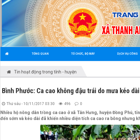
TỔNG QUAN
TỔ CHỨC, BỘ MÁY
DỊCH VỤ CÔNG
Tin hoạt động trong tỉnh - huyện
Bình Phước: Ca cao không đậu trái do mưa kéo dài
Thứ sáu - 10/11/2017 03:30
496
0
Nhiều hộ nông dân trồng ca cao ở xã Tân Hưng, huyện Đồng Phú, t
đến sớm và kéo dài đã khiến nhiều diện tích ca cao ra bông nhưng k