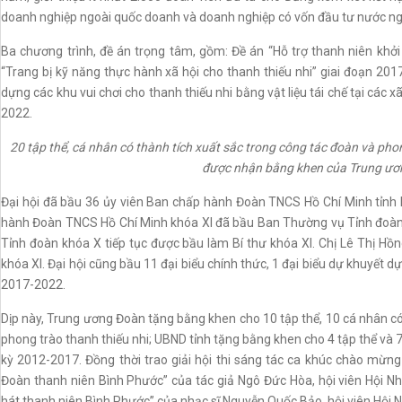
doanh nghiệp ngoài quốc doanh và doanh nghiệp có vốn đầu tư nước ngo
Ba chương trình, đề án trọng tâm, gồm: Đề án “Hỗ trợ thanh niên khởi
“Trang bị kỹ năng thực hành xã hội cho thanh thiếu nhi” giai đoạn 2017
dựng các khu vui chơi cho thanh thiếu nhi bằng vật liệu tái chế tại các x
2022.
20 tập thể, cá nhân có thành tích xuất sắc trong công tác đoàn và pho
được nhận bằng khen của Trung ư
Đại hội đã bầu 36 ủy viên Ban chấp hành Đoàn TNCS Hồ Chí Minh tỉnh k
hành Đoàn TNCS Hồ Chí Minh khóa XI đã bầu Ban Thường vụ Tỉnh đoàn 
Tỉnh đoàn khóa X tiếp tục được bầu làm Bí thư khóa XI. Chị Lê Thị H
khóa XI. Đại hội cũng bầu 11 đại biểu chính thức, 1 đại biểu dự khuyết d
2017-2022.
Dịp này, Trung ương Đoàn tặng bằng khen cho 10 tập thể, 10 cá nhân có
phong trào thanh thiếu nhi; UBND tỉnh tặng bằng khen cho 4 tập thể và 
kỳ 2012-2017. Đồng thời trao giải hội thi sáng tác ca khúc chào mừng
Đoàn thanh niên Bình Phước” của tác giả Ngô Đức Hòa, hội viên Hội Nhạ
hát thanh niên Bình Phước” của nhạc sĩ Nguyễn Quốc Bảo, hội viên Hội Nh