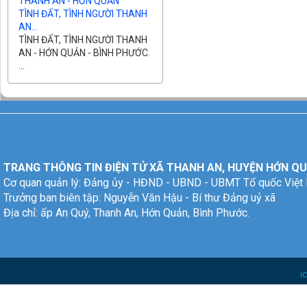
TÌNH ĐẤT, TÌNH NGƯỜI THANH
AN...
TÌNH ĐẤT, TÌNH NGƯỜI THANH
AN - HỚN QUẢN - BÌNH PHƯỚC.
...
TRANG THÔNG TIN ĐIỆN TỬ XÃ THANH AN, HUYỆN HỚN QU
Cơ quan quản lý: Đảng ủy - HĐND - UBND - UBMT Tổ quốc Việt
Trưởng ban biên tập: Nguyễn Văn Hậu - Bí thư Đảng uỷ xã
Địa chỉ: ấp An Quý, Thanh An, Hớn Quản, Bình Phước.
I