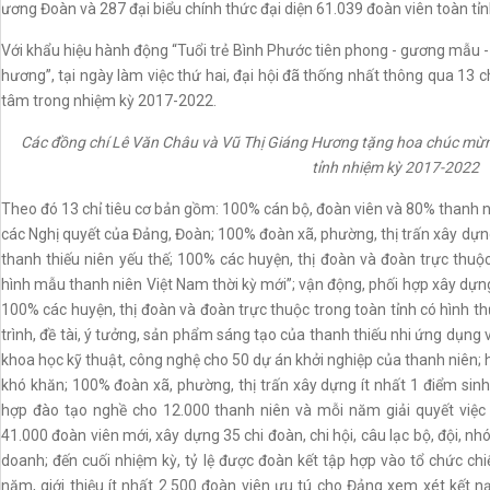
ương Đoàn và 287 đại biểu chính thức đại diện 61.039 đoàn viên toàn tỉn
Với khẩu hiệu hành động “Tuổi trẻ Bình Phước tiên phong - gương mẫu -
hương”, tại ngày làm việc thứ hai, đại hội đã thống nhất thông qua 13 ch
tâm trong nhiệm kỳ 2017-2022.
Các đồng chí Lê Văn Châu và Vũ Thị Giáng Hương tặng hoa chúc m
tỉnh nhiệm kỳ 2017-2022
Theo đó 13 chỉ tiêu cơ bản gồm: 100% cán bộ, đoàn viên và 80% thanh ni
các Nghị quyết của Đảng, Đoàn; 100% đoàn xã, phường, thị trấn xây dựng 
thanh thiếu niên yếu thế; 100% các huyện, thị đoàn và đoàn trực thuộc
hình mẫu thanh niên Việt Nam thời kỳ mới”; vận động, phối hợp xây dựng
100% các huyện, thị đoàn và đoàn trực thuộc trong toàn tỉnh có hình th
trình, đề tài, ý tưởng, sản phẩm sáng tạo của thanh thiếu nhi ứng dụng v
khoa học kỹ thuật, công nghệ cho 50 dự án khởi nghiệp của thanh niên; h
khó khăn; 100% đoàn xã, phường, thị trấn xây dựng ít nhất 1 điểm sinh 
hợp đào tạo nghề cho 12.000 thanh niên và mỗi năm giải quyết việc 
41.000 đoàn viên mới, xây dựng 35 chi đoàn, chi hội, câu lạc bộ, đội, 
doanh; đến cuối nhiệm kỳ, tỷ lệ được đoàn kết tập hợp vào tổ chức ch
năm, giới thiệu ít nhất 2.500 đoàn viên ưu tú cho Đảng xem xét kết n