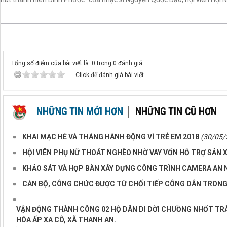
Tổng số điểm của bài viết là: 0 trong 0 đánh giá
Click để đánh giá bài viết
NHỮNG TIN MỚI HƠN
NHỮNG TIN CŨ HƠN
KHAI MẠC HÈ VÀ THÁNG HÀNH ĐỘNG VÌ TRẺ EM 2018
(30/05/
HỘI VIÊN PHỤ NỮ THOÁT NGHÈO NHỜ VAY VỐN HỖ TRỢ SẢN 
KHẢO SÁT VÀ HỌP BÀN XÂY DỰNG CÔNG TRÌNH CAMERA AN N
CÁN BỘ, CÔNG CHỨC ĐƯỢC TỪ CHỐI TIẾP CÔNG DÂN TRON
VẬN ĐỘNG THÀNH CÔNG 02 HỘ DÂN DI DỜI CHUỒNG NHỐT TRÂ
HÓA ẤP XA CÔ, XÃ THANH AN.