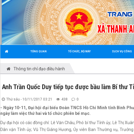
TỔNG QUAN
TỔ CHỨC, BỘ MÁY
DỊCH VỤ CÔNG
Thông tin chỉ đạo điều hành
Anh Trần Quốc Duy tiếp tục được bầu làm Bí thư T
Thứ sáu - 10/11/2017 03:21
438
0
- Ngày 10-11, Đại hội đại biểu Đoàn TNCS Hồ Chí Minh tỉnh Bình Phư
ngày làm việc thứ hai và tổ chức phiên bế mạc.
Dự đại hội có các đồng chí: Lê Văn Châu, Phó bí thư Tỉnh ủy; Lê Thị Xu
Dân vận Tỉnh ủy; Vũ Thị Giáng Hương, Ủy viên Ban Thường vụ, Trưởng