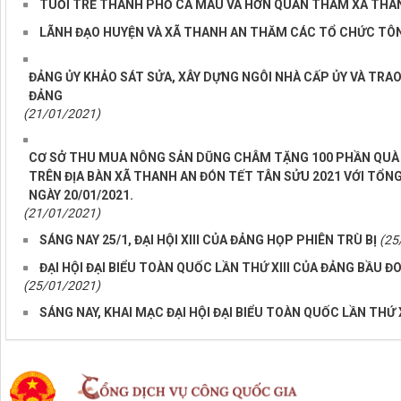
TUỔI TRẺ THÀNH PHỐ CÀ MAU VÀ HỚN QUẢN THĂM XÃ THA
LÃNH ĐẠO HUYỆN VÀ XÃ THANH AN THĂM CÁC TỔ CHỨC TÔN 
ĐẢNG ỦY KHẢO SÁT SỬA, XÂY DỰNG NGÔI NHÀ CẤP ỦY VÀ TRA
ĐẢNG
(21/01/2021)
CƠ SỞ THU MUA NÔNG SẢN DŨNG CHÂM TẶNG 100 PHẦN QUÀ 
TRÊN ĐỊA BÀN XÃ THANH AN ĐÓN TẾT TÂN SỬU 2021 VỚI TỔNG
NGÀY 20/01/2021.
(21/01/2021)
SÁNG NAY 25/1, ĐẠI HỘI XIII CỦA ĐẢNG HỌP PHIÊN TRÙ BỊ
(25
ĐẠI HỘI ĐẠI BIỂU TOÀN QUỐC LẦN THỨ XIII CỦA ĐẢNG BẦU 
(25/01/2021)
SÁNG NAY, KHAI MẠC ĐẠI HỘI ĐẠI BIỂU TOÀN QUỐC LẦN THỨ 