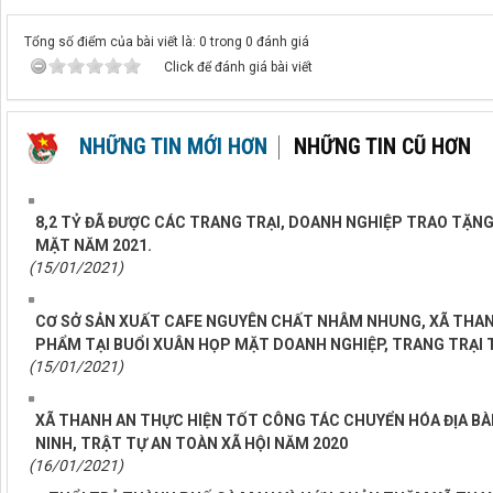
Tổng số điểm của bài viết là: 0 trong 0 đánh giá
Click để đánh giá bài viết
NHỮNG TIN MỚI HƠN
NHỮNG TIN CŨ HƠN
8,2 TỶ ĐÃ ĐƯỢC CÁC TRANG TRẠI, DOANH NGHIỆP TRAO TẶN
MẶT NĂM 2021.
(15/01/2021)
CƠ SỞ SẢN XUẤT CAFE NGUYÊN CHẤT NHÂM NHUNG, XÃ THAN
PHẨM TẠI BUỔI XUÂN HỌP MẶT DOANH NGHIỆP, TRANG TRẠI 
(15/01/2021)
XÃ THANH AN THỰC HIỆN TỐT CÔNG TÁC CHUYỂN HÓA ĐỊA BÀ
NINH, TRẬT TỰ AN TOÀN XÃ HỘI NĂM 2020
(16/01/2021)