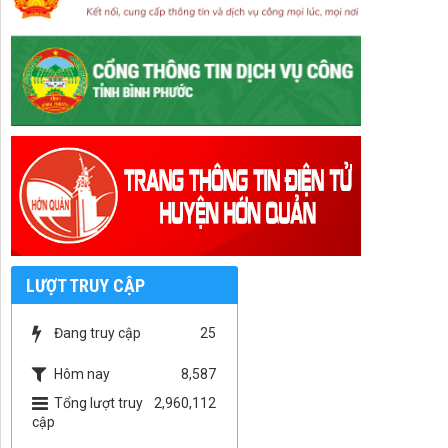
LƯỢT TRUY CẬP
Đang truy cập
25
Hôm nay
8,587
Tổng lượt truy
2,960,112
cập