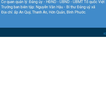
Cơ quan quản lý: Đảng ủy - HĐND - UBND - UBMT Tổ quốc Việt
Trưởng ban biên tập: Nguyễn Văn Hậu - Bí thư Đảng uỷ xã
Địa chỉ: ấp An Quý, Thanh An, Hớn Quản, Bình Phước.
I