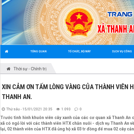
TỔNG QUAN
TỔ CHỨC, BỘ MÁY
DỊCH VỤ CÔNG
Thời sự - Chính trị
XIN CẢM ƠN TẤM LÒNG VÀNG CỦA THÀNH VIÊN HT
THANH AN.
Thứ sáu - 15/01/2021 20:35
1.093
0
Trước tình hình khuôn viên cây xanh của các cơ quan xã Thanh An
xã có ngỏ lời với các thành viên HTX chăn nuôi - dịch vụ Thanh An v
lại, 02 thành viên của HTX đã ủng hộ xã 03 tr đồng để mua 02 cây cản