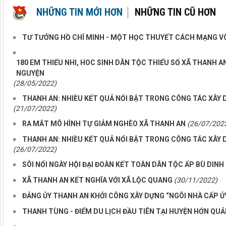
NHỮNG TIN MỚI HƠN
NHỮNG TIN CŨ HƠN
TƯ TƯỞNG HỒ CHÍ MINH - MỘT HỌC THUYẾT CÁCH MẠNG VÔ
180 EM THIẾU NHI, HOC SINH DÂN TỘC THIỂU SỐ XÃ THANH 
NGUYỆN
(28/05/2022)
THANH AN: NHIỀU KẾT QUẢ NỔI BẬT TRONG CÔNG TÁC XÂY
(21/07/2022)
RA MẮT MÔ HÌNH TỰ GIẢM NGHÈO XÃ THANH AN
(26/07/202
THANH AN: NHIỀU KẾT QUẢ NỔI BẬT TRONG CÔNG TÁC XÂY
(26/07/2022)
SÔI NỔI NGÀY HỘI ĐẠI ĐOÀN KẾT TOÀN DÂN TỘC ẤP BÙ DINH
XÃ THANH AN KẾT NGHĨA VỚI XÃ LỘC QUANG
(30/11/2022)
ĐẢNG ỦY THANH AN KHỞI CÔNG XÂY DỰNG “NGÔI NHÀ CẤP ỦY”
THANH TÙNG - ĐIỂM DU LỊCH ĐẦU TIÊN TẠI HUYỆN HỚN QU