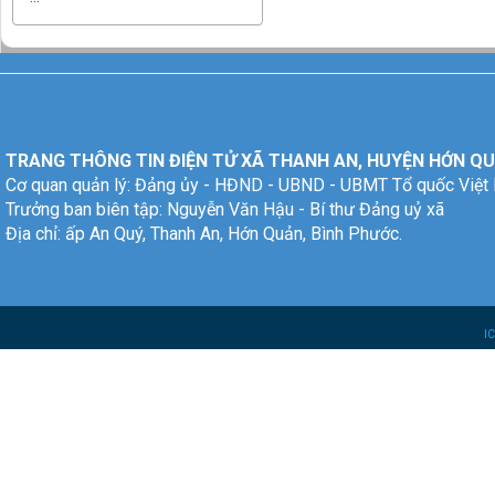
TRANG THÔNG TIN ĐIỆN TỬ XÃ THANH AN, HUYỆN HỚN QU
Cơ quan quản lý: Đảng ủy - HĐND - UBND - UBMT Tổ quốc Việt
Trưởng ban biên tập: Nguyễn Văn Hậu - Bí thư Đảng uỷ xã
Địa chỉ: ấp An Quý, Thanh An, Hớn Quản, Bình Phước.
I