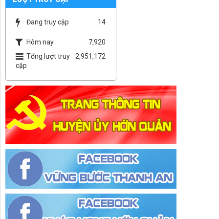
Đang truy cập
14
Hôm nay
7,920
Tổng lượt truy
2,951,172
cập