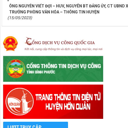
ÔNG NGUYỄN VIẾT ĐỢI – HUV, NGUYÊN BT ĐẢNG ỦY, CT UBND
TRƯỞNG PHÒNG VĂN HÓA – THÔNG TIN HUYỆN
(15/05/2023)
LƯỢT TRUY CẬP