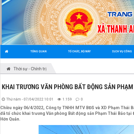
TỔNG QUAN
TỔ CHỨC, BỘ MÁY
DỊCH VỤ CÔNG
Thời sự - Chính trị
KHAI TRƯƠNG VĂN PHÒNG BẤT ĐỘNG SẢN PHẠM 
Thứ năm - 07/04/2022 10:01
1.159
0
Chiều ngày 06/4/2022, Công ty TNHH MTV BĐS và XD Phạm Thái B
đã tổ chức khai trương Văn phòng Bất động sản Phạm Thái Bảo tại 
Hớn Quản.