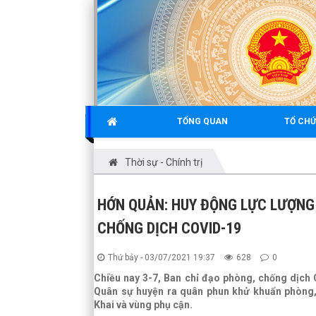
TỔNG QUAN
TỔ CHỨ
Thời sự - Chính trị
HỚN QUẢN: HUY ĐỘNG LỰC LƯỢNG
CHỐNG DỊCH COVID-19
Thứ bảy - 03/07/2021 19:37
628
0
Chiều nay 3-7, Ban chỉ đạo phòng, chống dịch
Quân sự huyện ra quân phun khử khuẩn phòng, c
Khai và vùng phụ cận.