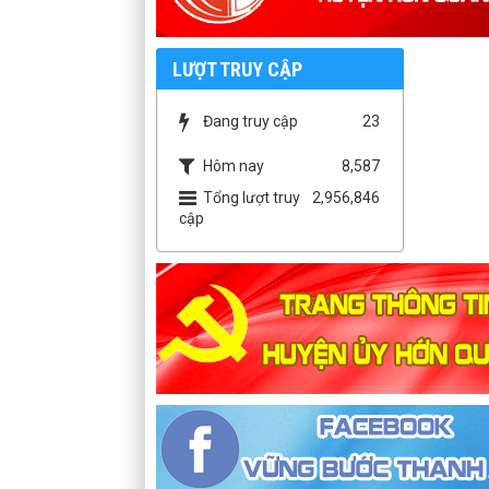
LƯỢT TRUY CẬP
Đang truy cập
23
Hôm nay
8,587
Tổng lượt truy
2,956,846
cập