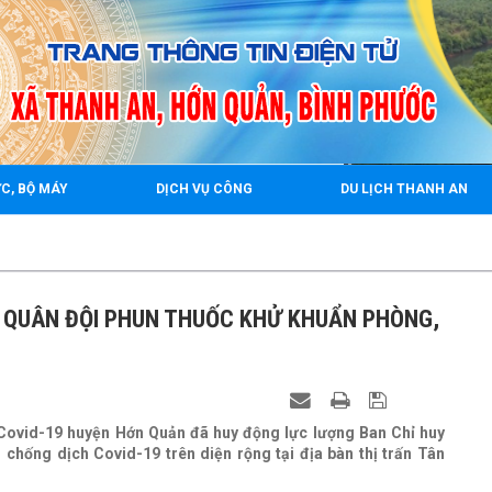
rrr
C, BỘ MÁY
DỊCH VỤ CÔNG
DU LỊCH THANH AN
2
 QUÂN ĐỘI PHUN THUỐC KHỬ KHUẨN PHÒNG,
 Covid-19 huyện Hớn Quản đã huy động lực lượng Ban Chỉ huy
hống dịch Covid-19 trên diện rộng tại địa bàn thị trấn Tân