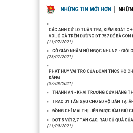
NHỮNG TIN MỚI HƠN
NHỮN
CÁC ANH CỨ LO TUẦN TRA, KIỂM SOÁT CHỐ
VOI, Ổ GÀ TRÊN ĐƯỜNG ĐT 757 ĐỂ BÀ CON 
(11/07/2021)
CÔ GIÁO NHÂM NỮ NGỌC NHUNG - GIỎI G
(23/07/2021)
PHÁT HUY VAI TRÒ CỦA ĐOÀN TNCS HỒ CH
ĐẢNG
(07/08/2021)
THANH AN - KHAI TRƯƠNG CỬA HÀNG 
TRAO 01 TẤN GẠO CHO 50 HỘ DÂN TẠI ẤP
ĐỒNG CHÍ MAI THỊ LIÊN ĐƯỢC BẦU GIỮ 
ĐỢT 5 VỚI 2,7 TẤN GẠO, RAU CỦ QUẢ CỦ
(11/09/2021)