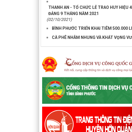
THANH AN - TỔ CHỨC LỄ TRAO HUY HIỆU 4
ĐẢNG 9 THÁNG NĂM 2021
(02/10/2021)
BÌNH PHƯỚC TRIỂN KHAI TIÊM 500.000 L
CÀ PHÊ NHÂM NHUNG VÀ KHÁT VỌNG VƯ