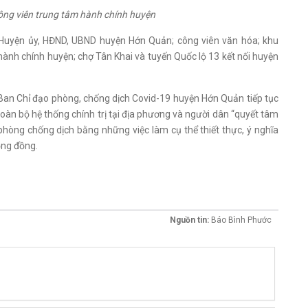
ông viên trung tâm hành chính huyện
 Huyện ủy, HĐND, UBND huyện Hớn Quản; công viên văn hóa; khu
hành chính huyện; chợ Tân Khai và tuyến Quốc lộ 13 kết nối huyện
 Ban Chỉ đạo phòng, chống dịch Covid-19 huyện Hớn Quản tiếp tục
toàn bộ hệ thống chính trị tại địa phương và người dân “quyết tâm
hòng chống dịch bằng những việc làm cụ thể thiết thực, ý nghĩa
ộng đồng.
Nguồn tin:
Báo Bình Phước