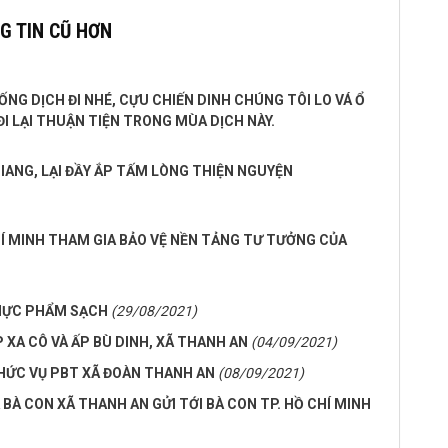
G TIN CŨ HƠN
NG DỊCH ĐI NHÉ, CỰU CHIẾN DINH CHÚNG TÔI LO VÁ Ổ
ĐI LẠI THUẬN TIỆN TRONG MÙA DỊCH NÀY.
IANG, LẠI ĐẦY ẮP TẤM LÒNG THIỆN NGUYỆN
Í MINH THAM GIA BẢO VỆ NỀN TẢNG TƯ TƯỞNG CỦA
THỰC PHẨM SẠCH
(29/08/2021)
 XA CÔ VÀ ẤP BÙ DINH, XÃ THANH AN
(04/09/2021)
CHỨC VỤ PBT XÃ ĐOÀN THANH AN
(08/09/2021)
A BÀ CON XÃ THANH AN GỬI TỚI BÀ CON TP. HỒ CHÍ MINH