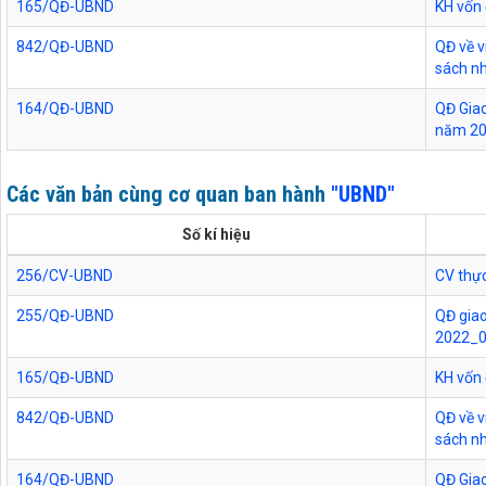
165/QĐ-UBND
KH vốn
842/QĐ-UBND
QĐ về v
sách n
164/QĐ-UBND
QĐ Giao
năm 2
Các văn bản cùng cơ quan ban hành
"UBND"
Số kí hiệu
256/CV-UBND
CV thực
255/QĐ-UBND
QĐ giao
2022_
165/QĐ-UBND
KH vốn
842/QĐ-UBND
QĐ về v
sách n
164/QĐ-UBND
QĐ Giao