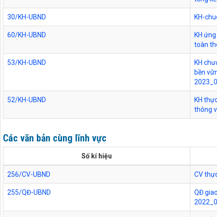
30/KH-UBND
KH-chu
60/KH-UBND
KH ứng
toàn th
53/KH-UBND
KH chươ
bền vữ
2023_
52/KH-UBND
KH thực
thông 
Các văn bản cùng lĩnh vực
Số kí hiệu
256/CV-UBND
CV thực
255/QĐ-UBND
QĐ giao
2022_