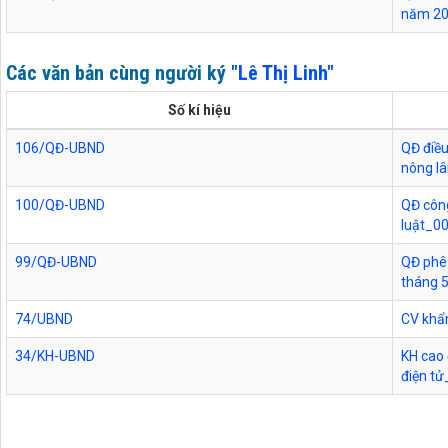
năm 2
Các văn bản cùng người ký
"Lê Thị Linh"
Số kí hiệu
106/QĐ-UBND
QĐ điều
nông l
100/QĐ-UBND
QĐ công
luật_0
99/QĐ-UBND
QĐ phê 
tháng 
74/UBND
CV khẩn
34/KH-UBND
KH cao 
điện t