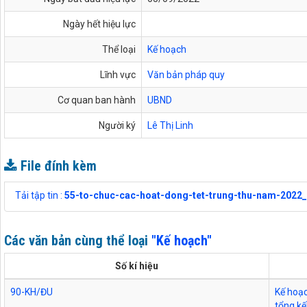
Ngày hết hiệu lực
Thể loại
Kế hoạch
Lĩnh vực
Văn bản pháp quy
Cơ quan ban hành
UBND
Người ký
Lê Thị Linh
File đính kèm
Tải tập tin :
55-to-chuc-cac-hoat-dong-tet-trung-thu-nam-2022_
Các văn bản cùng thể loại
"Kế hoạch"
Số kí hiệu
90-KH/ĐU
Kế hoạc
tổng k