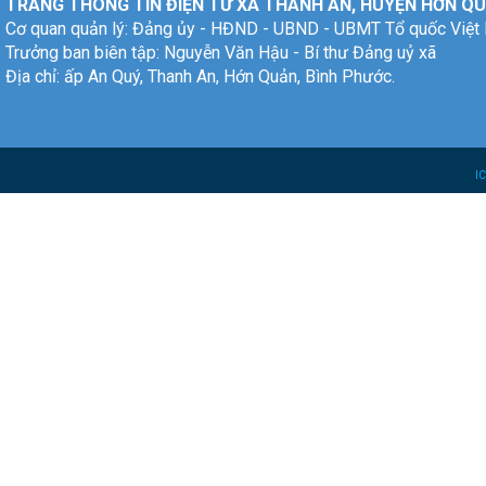
TRANG THÔNG TIN ĐIỆN TỬ XÃ THANH AN, HUYỆN HỚN QU
Cơ quan quản lý: Đảng ủy - HĐND - UBND - UBMT Tổ quốc Việt
Trưởng ban biên tập: Nguyễn Văn Hậu - Bí thư Đảng uỷ xã
Địa chỉ: ấp An Quý, Thanh An, Hớn Quản, Bình Phước.
I