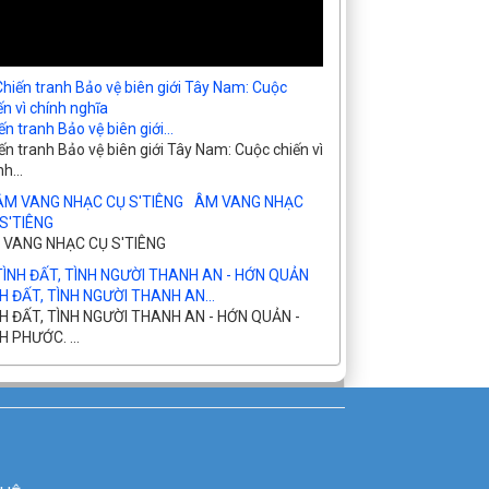
ến tranh Bảo vệ biên giới...
ến tranh Bảo vệ biên giới Tây Nam: Cuộc chiến vì
h...
ÂM VANG NHẠC
S'TIÊNG
 VANG NHẠC CỤ S'TIÊNG
H ĐẤT, TÌNH NGƯỜI THANH AN...
H ĐẤT, TÌNH NGƯỜI THANH AN - HỚN QUẢN -
H PHƯỚC. ...