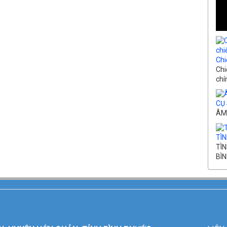
Chi
Chi
chín
CỤ 
ÂM
TÌN
TÌN
BÌN