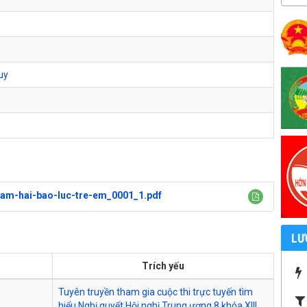
uy
am-hai-bao-luc-tre-em_0001_1.pdf
LƯ
Trích yếu
Tuyên truyền tham gia cuộc thi trực tuyến tìm
hiểu Nghị quyết Hội nghị Trung ương 8 khóa XIII