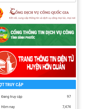
ỢT TRUY CẬP
Đang truy cập
97
Hôm nay
7,474