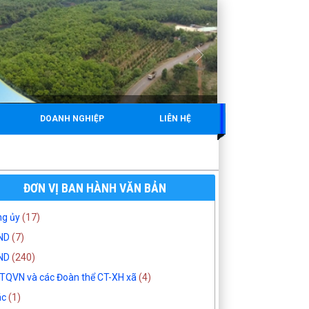
DOANH NGHIỆP
LIÊN HỆ
ĐƠN VỊ BAN HÀNH VĂN BẢN
g ủy
(17)
ND
(7)
ND
(240)
QVN và các Đoàn thể CT-XH xã
(4)
ác
(1)