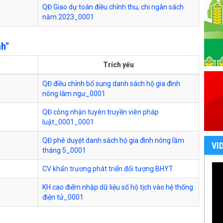
QĐ Giao dự toán điều chỉnh thu, chi ngân sách
năm 2023_0001
nh"
Trích yếu
QĐ điều chỉnh bổ sung danh sách hộ gia đình
nông lâm ngư_0001
QĐ công nhận tuyên truyền viên pháp
luật_0001_0001
QĐ phê duyệt danh sách hộ gia đình nông lầm
VI
tháng 5_0001
CV khẩn trương phát triển đối tượng BHYT
KH cao điểm nhập dữ liệu sổ hộ tịch vào hệ thống
điện tử_0001