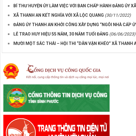
BÍ THƯ HUYỆN ỦY LÀM VIỆC VỚI BAN CHẤP HÀNH ĐẢNG ỦY X
XÃ THANH AN KẾT NGHĨA VỚI XÃ LỘC QUANG
(30/11/2022)
ĐẢNG ỦY THANH AN KHỞI CÔNG XÂY DỰNG “NGÔI NHÀ CẤP ỦY”
LỄ TRAO HUY HIỆU 55 NĂM, 30 NĂM TUỔI ĐẢNG
(06/06/2023)
MƯỜI MỘT SẮC THÁI – HỘI THI “DÂN VẬN KHÉO” XÃ THANH 