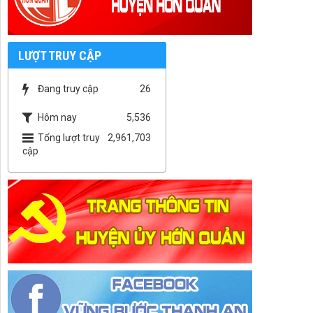
LƯỢT TRUY CẬP
Đang truy cập
26
Hôm nay
5,536
Tổng lượt truy
2,961,703
cập