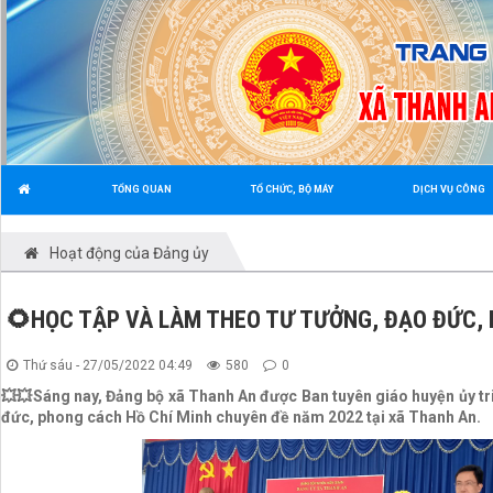
TỔNG QUAN
TỔ CHỨC, BỘ MÁY
DỊCH VỤ CÔNG
Hoạt động của Đảng ủy
🌻HỌC TẬP VÀ LÀM THEO TƯ TƯỞNG, ĐẠO ĐỨC, 
Thứ sáu - 27/05/2022 04:49
580
0
💥💥Sáng nay, Đảng bộ xã Thanh An được Ban tuyên giáo huyện ủy tri
đức, phong cách Hồ Chí Minh chuyên đề năm 2022 tại xã Thanh An.