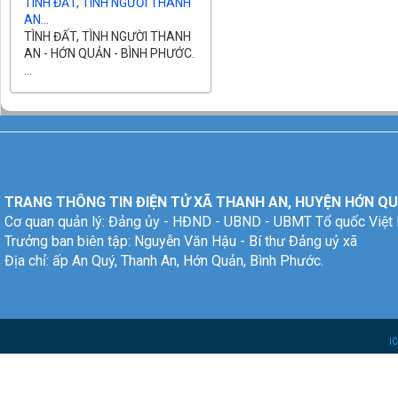
TÌNH ĐẤT, TÌNH NGƯỜI THANH
AN...
TÌNH ĐẤT, TÌNH NGƯỜI THANH
AN - HỚN QUẢN - BÌNH PHƯỚC.
...
TRANG THÔNG TIN ĐIỆN TỬ XÃ THANH AN, HUYỆN HỚN QU
Cơ quan quản lý: Đảng ủy - HĐND - UBND - UBMT Tổ quốc Việt
Trưởng ban biên tập: Nguyễn Văn Hậu - Bí thư Đảng uỷ xã
Địa chỉ: ấp An Quý, Thanh An, Hớn Quản, Bình Phước.
I