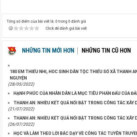
Tổng số điểm của bài viết là: 0 trong 0 đánh giá
Click để đánh giá bài viết
NHỮNG TIN MỚI HƠN
NHỮNG TIN CŨ HƠN
180 EM THIẾU NHI, HOC SINH DÂN TỘC THIỂU SỐ XÃ THANH 
NGUYỆN
(28/05/2022)
HẠNH PHÚC CỦA NHÂN DÂN LÀ MỤC TIÊU PHẤN ĐẤU CỦA ĐẢ
THANH AN: NHIỀU KẾT QUẢ NỔI BẬT TRONG CÔNG TÁC XÂY
(21/07/2022)
THANH AN: NHIỀU KẾT QUẢ NỔI BẬT TRONG CÔNG TÁC XÂY
(26/07/2022)
HỌC VÀ LÀM THEO LỜI BÁC DẠY VỀ CÔNG TÁC TUYÊN TRUYỀ