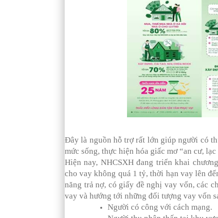
Đây là nguồn hỗ trợ rất lớn giúp người có 
mức sống, thực hiện hóa giấc mơ “an cư, lạc
Hiện nay, NHCSXH đang triển khai chương 
cho vay không quá 1 tỷ, thời hạn vay lên đ
năng trả nợ, có giấy đề nghị vay vốn, các 
vay và hướng tới những đối tượng vay vốn s
Người có công với cách mạng.