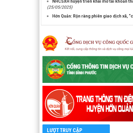
NHCSXH huyện triển khai mở tài khoản tha
(25/05/2025)
Hớn Quản: Rộn ràng phiên giao dịch xã, “c
LƯỢT TRUY CẬP