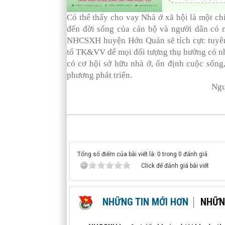
Có thể thấy cho vay Nhà ở xã hội là một ch
đến đời sống của cán bộ và người dân có m
NHCSXH huyện Hớn Quản sẽ tích cực tuyên 
tổ TK&VV để mọi đối tượng thụ hưởng có nh
có cơ hội sở hữu nhà ở, ổn định cuộc sống,
phương phát triển.
Nguồn NHCSXH
Tổng số điểm của bài viết là: 0 trong 0 đánh giá
Click để đánh giá bài viết
NHỮNG TIN MỚI HƠN
NHỮN