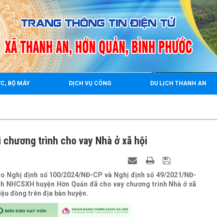
2
C, BỘ MÁY
DỊCH VỤ CÔNG
DU LỊCH THANH AN
rrr
chương trình cho vay Nhà ở xã hội
heo Nghị định số 100/2024/NĐ-CP và Nghị định số 49/2021/NĐ-
ịch NHCSXH huyện Hớn Quản đã cho vay chương trình Nhà ở xã
iệu đồng trên địa bàn huyện.