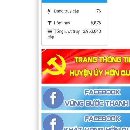
Đang truy cập
76
Hôm nay
6,876
Tổng lượt truy
2,963,043
cập