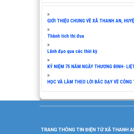
GIỚI THIỆU CHUNG VỀ XÃ THANH AN, HUY
Thành tích thi đua
Lãnh đạo qua các thời kỳ
KỶ NIỆM 75 NĂM NGÀY THƯƠNG BINH- LIỆT 
HỌC VÀ LÀM THEO LỜI BÁC DẠY VỀ CÔNG
TRANG THÔNG TIN ĐIỆN TỬ XÃ THANH A