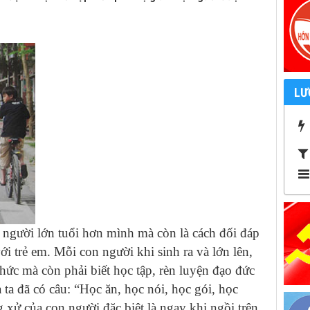
LƯ
 người lớn tuổi hơn mình mà còn là cách đối đáp
ới trẻ em. Mỗi con người khi sinh ra và lớn lên,
hức mà còn phải biết học tập, rèn luyện đạo đức
ta đã có câu: “Học ăn, học nói, học gói, học
xử của con người đặc biệt là ngay khi ngồi trên