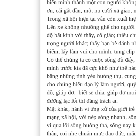
biến mình thành một con người không 
ơn, cái gật đầu, một nụ cười xã giao,
Trong xã hội hiện tại vẫn còn xuất hi
Lên xe không nhường ghế cho người già
độ bất kính với thầy, cô giáo; thiếu c
trọng người khác; thấy bạn bè đánh 
biếm, lấy làm vui cho mình, tung clip
Có thể chúng ta có cuộc sống đủ đấy,
mình trước kia đã cực khổ như thế nà
bằng những tình yêu hưởng thụ, cung 
cho chúng hiểu đạo lý làm người, quý
dỗ, giúp đỡ; biết sẽ chia, giúp đỡ mọ
đường lạc lối thì đáng trách ai.
Mặt khác, hành vi ứng xử của giới trẻ 
mạng xã hội, với nếp sống nhanh, sống 
vi qua lối sống buông thả, sống nay 
thân, coi nhẹ chuẩn mực đạo đức, mắc 