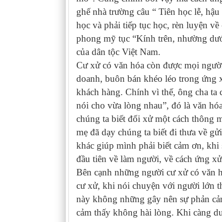
ghế nhà trường câu “ Tiên học lễ, hậ
học và phải tiếp tục học, rèn luyện v
phong mỹ tục “Kính trên, nhường dưới
của dân tộc Việt Nam.
Cư xử có văn hóa còn được mọi người
doanh, buôn bán khéo léo trong ứng xử
khách hàng. Chính vì thế, ông cha ta 
nói cho vừa lòng nhau”, đó là văn hóa
chúng ta biết đối xử một cách thông m
mẹ đã dạy chúng ta biết đi thưa về gửi
khác giúp mình phải biết cảm ơn, khi 
đầu tiên về làm người, về cách ứng xử
Bên cạnh những người cư xử có văn hó
cư xử, khi nói chuyện với người lớn t
này không những gây nên sự phản cả
cảm thấy không hài lòng. Khi càng du