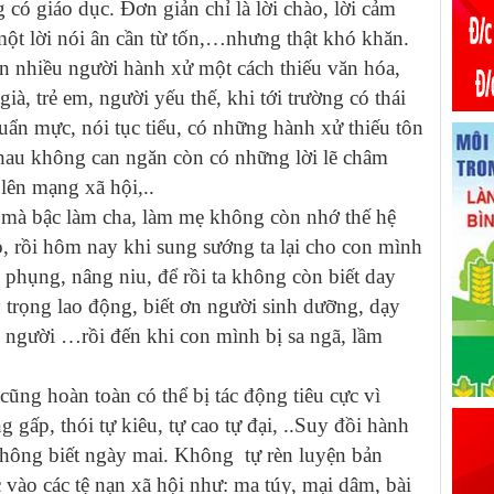
có giáo dục. Đơn giản chỉ là lời chào, lời cảm
 một lời nói ân cần từ tốn,…nhưng thật khó khăn.
ện nhiều người hành xử một cách thiếu văn hóa,
, trẻ em, người yếu thế, khi tới trường có thái
huẩn mực, nói tục tiểu, có những hành xử thiếu tôn
nhau không can ngăn còn có những lời lẽ châm
 lên mạng xã hội,..
 mà bậc làm cha, làm mẹ không còn nhớ thế hệ
o, rồi hôm nay khi sung sướng ta lại cho con mình
phụng, nâng niu, để rồi ta không còn biết day
 trọng lao động, biết ơn người sinh dưỡng, dạy
i người …rồi đến khi con mình bị sa ngã, lầm
cũng hoàn toàn có thể bị tác động tiêu cực vì
gấp, thói tự kiêu, tự cao tự đại, ..Suy đồi hành
không biết ngày mai. Không tự rèn luyện bản
vào các tệ nạn xã hội như: ma túy, mại dâm, bài