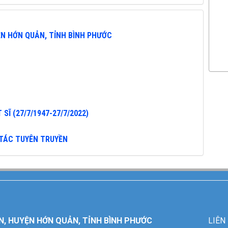
ỆN HỚN QUẢN, TỈNH BÌNH PHƯỚC
SĨ (27/7/1947-27/7/2022)
 TÁC TUYÊN TRUYỀN
N, HUYỆN HỚN QUẢN, TỈNH BÌNH PHƯỚC
LIÊN 