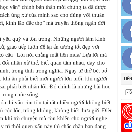
u học văn” chính bản thân mỗi chúng ta đã được
ề cách ứng xử của mình sao cho đúng với thuần
, kính lão đắc thọ” mà truyền thống ngàn đời
 yêu quý và tôn trọng. Những người làm kinh
, giao tiếp luôn để lại ấn tượng tốt đẹp với
có câu “Lời nói chẳng mất tiền mua/ Lựa lời mà
 đối nhân xử thế, biết quan tâm nhau, dạy cho
inh, trọng tình trọng nghĩa. Ngay từ thở bé, bố
, khi ăn phải biết mời người lớn tuổi, khi người
LIÊ
sai phải biết nhận lỗi. Đó chính là những bài học
 trong cuộc sống.
a thì vẫn còn tồn tại rất nhiều người không biết
hì cộc lốc, trống không, không biết thưa gửi. Điều
m khi trò chuyện mà còn khiến cho người nghe
y trì thói quen xấu này thì chắc chắn bạn đang