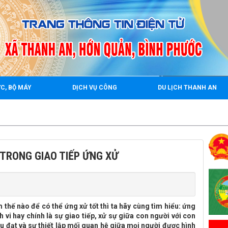
2
C, BỘ MÁY
DỊCH VỤ CÔNG
DU LỊCH THANH AN
rrr
TRONG GIAO TIẾP ỨNG XỬ
 thế nào để có thể ứng xử tốt thì ta hãy cùng tìm hiểu: ứng
nh vi hay chính là sự giao tiếp, xử sự giữa con người với con
u đạt và sự thiết lập mối quan hệ giữa mọi người được hình