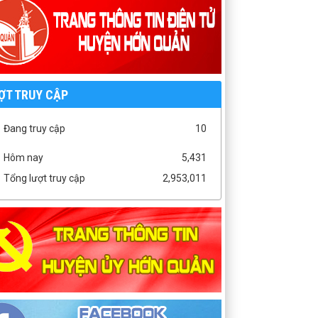
ỢT TRUY CẬP
Đang truy cập
10
Hôm nay
5,431
Tổng lượt truy cập
2,953,011