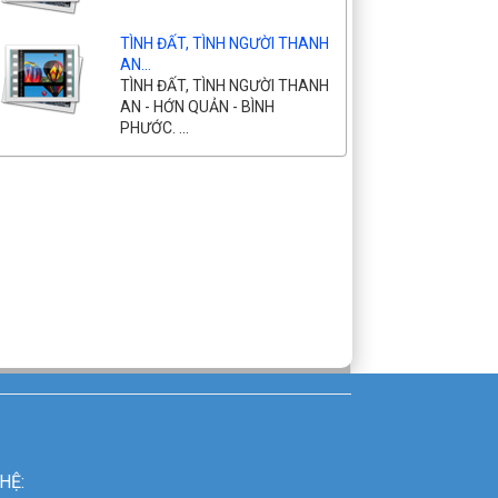
TÌNH ĐẤT, TÌNH NGƯỜI THANH
AN...
TÌNH ĐẤT, TÌNH NGƯỜI THANH
AN - HỚN QUẢN - BÌNH
PHƯỚC. ...
HỆ: